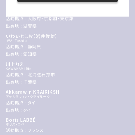
石黒 浩／いのちの未来研究所
ISHIGURO Hiroshi / FUTURE OF LIFE Laboratory
活動拠点 : 大阪府・京都府・東京都
出身地 : 滋賀県
いわいとしお（岩井俊雄）
IWAI Toshio
活動拠点 : 静岡県
出身地 : 愛知県
川上りえ
KAWAKAMI Rie
活動拠点 : 北海道石狩市
出身地 : 千葉県
Akkarawin KRAIRIKSH
アッカラウィン・クライルーク
活動拠点 : タイ
出身地 : タイ
Boris LABBÉ
ボリス・ラベ
活動拠点 : フランス