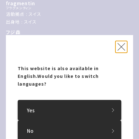
fragmentin
フラグメンティン
活動拠点 : スイス
出身地 : スイス
フジ森
Fujimori
活動拠点 : 北海道札幌市
出身地 : 福岡県 / 東京都
ゴッドスコーピオン
God Scorpion
This website is also available in
活動拠点 : 東京都
English.
Would you like to switch
出身地 : 北海道札幌市
languages?
檜皮一彦
HIWA Kazuhiko
活動拠点 : 大阪府
出身地 : 大阪府
Yes
保手濱 拓
HOTEHAMA Taku
活動拠点 : 山口県
No
出身地 : 兵庫県