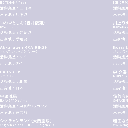
HOTEHAMA Taku
ISHIGURO
活動拠点 : 山口県
活動拠点
出身地 : 兵庫県
出身地 
いわいとしお（岩井俊雄）
川上り
IWAI Toshio
KAWAKAMI
活動拠点 : 静岡県
活動拠点
出身地 : 愛知県
出身地 
Akkarawin KRAIRIKSH
Boris 
アッカラウィン・クライルーク
ボリス・ラ
活動拠点 : タイ
活動拠点
出身地 : タイ
出身地 :
LAUSBUB
森 夕香
ラウスバブ
MORI Yuk
活動拠点 : 札幌
活動拠点
出身地 : 日本
出身地 
中里唯馬
佐竹真
NAKAZATO Yuima
SATAKE M
活動拠点 : 東京都・フランス
活動拠点
出身地 : 東京都
出身地 
シゲチャンランド（大西重成）
和田な
shigechanland（ONISHI Shigenari）
WADA Na