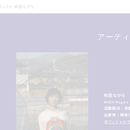
ティスト
和田ながら
アーテ
和田ながら
WADA Nagara
活動拠点 : 京
出身地 : 神奈
オフィシャル