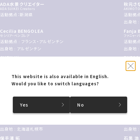
ADA水景クリエイター
秋元さ
ADA SUIKEI Creators
AKIMOTO
活動拠点：新潟県
活動拠点
出身地 
Cecilia BENGOLEA
Fanja
セシリア・ベンゴレア
ファニャ・
活動拠点 : フランス・アルゼンチン
活動拠点
出身地 : アルゼンチン
出身地 
CHEN Xi
ENESS
チェン・シー
エネス
活動拠点 : 中国
活動拠点
出身地 : 中国
出身地 
This website is also available in English.
Would you like to switch languages?
fragmentin
フジ森
フラグメンティン
Fujimori
活動拠点 : スイス
活動拠点
出身地 : スイス
出身地 :
Yes
No
ゴッドスコーピオン
檜皮一
God Scorpion
HIWA Kaz
活動拠点 : 東京都
活動拠点
出身地 : 北海道札幌市
出身地 
保手濱 拓
石黒 