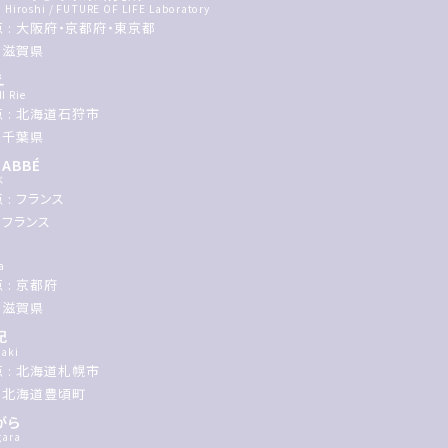
 Hiroshi / FUTURE OF LIFE Laboratory
 : 大阪府・京都府・東京都
: 滋賀県
え
 Rie
 : 北海道石狩市
: 千葉県
LABBÉ
ベ
 : フランス
 フランス
a
 : 京都府
: 滋賀県
紀
aki
 : 北海道札幌市
: 北海道豊頃町
がら
gara