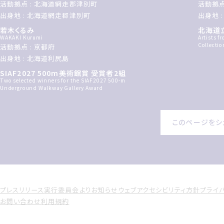
活動拠点 : 北海道網走郡津別町
活動拠点
出身地 : 北海道網走郡津別町
出身地 
若木くるみ
北海道
WAKAKI Kurumi
Artists f
Collectio
活動拠点 : 京都府
出身地 : 北海道利尻島
SIAF2027 500m美術館賞 受賞者2組
Two selected winners for the SIAF2027 500-m
Underground Walkway Gallery Award
このページをシ
プレスリリース
実行委員会よりお知らせ
ウェブアクセシビリティ方針
プライ
お問い合わせ
利用規約