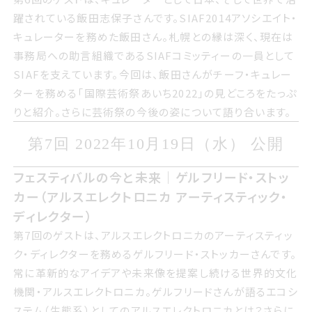
躍されている飯田志保子さんです サイアフ2014アソシエイ
躍されている飯田志保子さんです。SIAF2014アソシエイト・
トキュレーターを務めた飯田さん 札幌との縁は深く 現在は
キュレーターを務めた飯田さん。札幌との縁は深く、現在は
事務局への助言組織であるサイアフコミッティーの一員と
事務局への助言組織であるSIAFコミッティーの一員として
してサイアフを支えています 今回は 飯田さんがチーフキュ
SIAFを支えています。今回は、飯田さんがチーフ・キュレー
レーターを務める国際げいじゅつさいあいち2022の見どこ
ターを務める「国際芸術祭あいち2022」の見どころをたっぷ
ろをたっぷりと紹介 さらにげいじゅつさいの今後の姿につい
りと紹介。さらに芸術祭の今後の姿について語り合います。
て語り合います
第7回 2022年じゅうがつ19日すいよ
第7回 2022年10月19日（水） 公開
うび 公開
フェスティバルの今と未来ゲルフリードストッカー
フェスティバルの今と未来｜ゲルフリード・ストッ
アルスエレクトロニカ アーティスティックディレク
カー（アルスエレクトロニカ アーティスティック・
ター
ディレクター）
第7回のゲストは アルスエレクトロニカのアーティスティッ
第7回のゲストは、アルスエレクトロニカのアーティスティッ
クディレクターを務めるゲルフリードストッカーさんです 常
ク・ディレクターを務めるゲルフリード・ストッカーさんです。
に革新的なアイデアや未来像を提案し続ける世界的文化機
常に革新的なアイデアや未来像を提案し続ける世界的文化
関アルスエレクトロニカ ゲルフリードさんが語るエコシステ
機関・アルスエレクトロニカ。ゲルフリードさんが語るエコシ
ム生態系としてのアルスエレクトロニカとはさらに
ステム（生態系）としてのアルスエレクトロニカとは？さらに