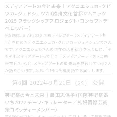
び 公開
メディアアートの今と未来アグニエシュカクビツ
メディアアートの今と未来｜アグニエシュカ・クビ
カジェドシェツカ欧州文化首都ケムニッツ2025
ツカ=ジェドシェツカ（欧州文化首都ケムニッツ
フラッグシッププロジェクトコンセプトデベロッパ
2025 フラッグシッププロジェクト・コンセプトデ
ー
ベロッパー）
第5回は サイアフ2020 企画ディレクターメディアアート担
第5回は、SIAF2020 企画ディレクター（メディアアート担
当を務めたアグニエシュカクビツカジェドシェツカさんです
当）を務めたアグニエシュカ・クビツカ＝ジェドシェツカさん
アグニエシュカさんの現在の活動紹介を入り口に そもそも
です。アグニエシュカさんの現在の活動紹介を入り口に、「そ
メディアアートって何メディアアーティストは未来市民など
もそもメディアアートって何？」「メディアアーティストは未
メディアアートの最先端を見続けている2人が語り合います
来市民？」など、メディアアートの最先端を見続けている2人
なお 今回は全編英語でお届けします
が語り合います。なお、今回は全編英語でお届けします。
第6回 2022年くがつ21日すいようび
第6回 2022年9月21日（水） 公開
公開
げいじゅつさいの今と未来飯田志保子国際げい
芸術祭の今と未来｜飯田志保子（国際芸術祭あ
じゅつさいあいち2022 チーフキュレーター／札
いち2022 チーフ・キュレーター／札幌国際芸術
幌国際げいじゅつさいコミッティーメンバー
祭コミッティーメンバー）
第6回のゲストは キュレーターとして日本 そして世界で活
第6回のゲストは、キュレーターとして日本、そして世界で活