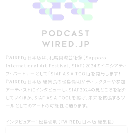
プロジェクト 一覧
プロジェクト 一覧
WIRED日本版は 札幌国際げいじゅつさいSapporo
『WIRED』日本版は、札幌国際芸術祭（Sapporo
International Art Festival, サイアフ2024のイニシアテ
出前授業
International Art Festival, SIAF）2024のイニシアティ
出前授業
ィブパートナーとしてサイアフ AS A TOOLを開局します
ブ・パートナーとして「SIAF AS A TOOL」を開局します！
教育喫茶
教育喫茶
WIRED日本版 編集長の松島倫明がディレクターや参加ア
『WIRED』日本版 編集長の松島倫明がディレクターや参加
ふむふむプロジェクト
ふむふむプロジェクト
ーティストにインタビューし サイアフ2024の見どころを紹
アーティストにインタビューし、SIAF2024の見どころを紹介
サイアフラウ
SIAFラウンジ
介していくほか サイアフ AS A TOOLを掲げ 未来を拡張す
していくほか、SIAF AS A TOOLを掲げ、未来を拡張するツ
ンジ
みんなでウパㇱテ冬の札幌アート巡り
みんなでウパㇱテ!!冬の札幌アート巡り
るツールとしてのアートの可能性に迫ります
ールとしてのアートの可能性に迫ります。
新しいげいじゅつさいのつくりかたサイア
新しい芸術祭のつくり方・SIAFよもやま話
フよもやま話
ポッドキャスト
ポッドキャスト
インタビュアー：松島倫明（『WIRED』日本版 編集長）
サイアフ
SIAFラボ
ラボ