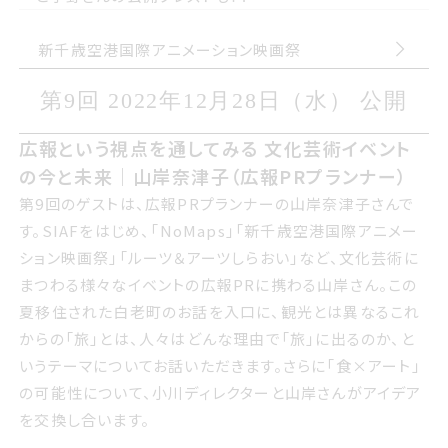
新千歳空港国際アニメーション映画祭
第9回 2022年1にがつ28日すいようび
第9回 2022年12月28日（水） 公開
公開
広報という視点を通してみる 文化芸術イベント
広報という視点を通してみる 文化芸術イベント
の今と未来山岸奈津子広報PRプランナー
の今と未来｜山岸奈津子（広報PRプランナー）
第9回のゲストは 広報PRプランナーの山岸奈津子さんです
第9回のゲストは、広報PRプランナーの山岸奈津子さんで
サイアフをはじめ NoMaps新千歳空港国際アニメーション
す。SIAFをはじめ、「NoMaps」「新千歳空港国際アニメー
映画祭ルーツアーツしらおいなど 文化芸術にまつわる様々
ション映画祭」「ルーツ＆アーツしらおい」など、文化芸術に
なイベントの広報PRに携わる山岸さん この夏移住された
まつわる様々なイベントの広報PRに携わる山岸さん。この
白老町のお話を入口に 観光とは異なるこれからの旅とは
夏移住された白老町のお話を入口に、観光とは異なるこれ
人々はどんな理由で旅に出るのか というテーマについてお
からの「旅」とは、人々はどんな理由で「旅」に出るのか、と
話いただきます さらに食アートの可能性について 小川ディ
いうテーマについてお話いただきます。さらに「食×アート」
レクターと山岸さんがアイデアを交換し合います
の可能性について、小川ディレクターと山岸さんがアイデア
を交換し合います。