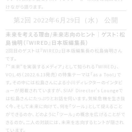
ついて 秋元市長と小川ディレクターが未来に視点を向けな
けながら語ります。
がら語ります
第2回 2022年ろくがつ29日すいよう
第2回 2022年6月29日（水） 公開
び 公開
未来を考える理由/未来志向のヒントゲスト松島
未来を考える理由/未来志向のヒント｜ゲスト：松
倫明WIRED日本版編集長
島倫明（『WIRED』日本版編集長）
2回目のゲストはWIRED日本版編集長の松島倫明さんです
2回目のゲストは『WIRED』日本版編集長の松島倫明さん
です。
“未来“を実装するメディアとして知られるWIRED
「“未来“を実装するメディア」として知られる『WIRED』、
VOL.452022.6.13発売の特集テーマはas a Toolです その
VOL.45（2022.6.13発売）の特集テーマは「as a Tool」で
中には松島さんによる小川ディレクターのインタビューが掲
す。その中には松島さんによる小川ディレクターのインタビ
載されていますが サイアフ Director’s Loungeでは松島
ューが掲載されていますが、SIAF Director’s Loungeで
さんにたっぷりとお話を伺います 気候危機を生き抜く今 そ
は松島さんにたっぷりとお話を伺います。気候危機を生き抜
して未来に向けて 何をツールとして捉えることができるの
く今、そして未来に向けて、何を「ツール」として捉えること
か どのようにツールの概念を広げることができるのか 二人
ができるのか、どのように「ツール」の概念を広げることがで
の対談には 未来を志向するヒントが隠されています
きるのか。二人の対談には、未来を志向するヒントが隠され
ています。