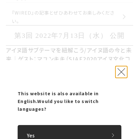
『WIRED』の記事とぜひあわせてお楽しみくださ
い。
第3回 2022年しちがつ13日すいよう
第3回 2022年7月13日（水） 公開
び 公開
アイヌ語サブテーマを紐解こう/アイヌ語の今と未
アイヌ語サブテーマを紐解こう/アイヌ語の今と未
来ゲストマユンキキサイアフ2020アイヌ文化コー
来｜ゲスト：マユンキキ（SIAF2020アイヌ文化コ
ディネーター
ーディネーター
3回目のゲストは 開催中止となったサイアフ2020でアイヌ
3回目のゲストは、開催中止となったSIAF2020でアイヌ文
文化コーディネーターを務めたマユンキキさんです サイア
化コーディネーターを務めたマユンキキさんです。
フ2024に向けて マユンキキさんにはアイヌ語のサブテーマ
SIAF2024に向けて、マユンキキさんにはアイヌ語のサブテ
This website is also available in
Upasteを考案していただきました 今回のエピソードでは
ーマ「Upaste」を考案していただきました。今回のエピソー
English.
Would you like to switch
サブテーマ考案の裏側について マユンキキさんと小川ディ
languages?
ドでは、サブテーマ考案の裏側について、マユンキキさんと
レクターがゆったりとお話 Upaste さらにUsa Mosir un
小川ディレクターがゆったりとお話。「Upaste」、さらに
Askay Utar Sapporo otta Uekarpa札幌国際げいじゅ
「Usa Mosir un Askay Utar Sapporo otta Uekarpa」
つさいのアイヌ語を通して マユンキキさんがアイヌ語で新た
（「札幌国際芸術祭」のアイヌ語）を通して、マユンキキさん
Yes