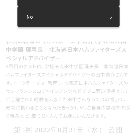
に言葉をつくる際のプロセスやアイデアを紹介します
がアイヌ語で新たに言葉をつくる際のプロセスやアイデアを
紹介します。
No
第4回 2022年しちがつ27日すいよう
第4回 2022年7月27日（水） 公開
び 公開
札幌の教育の今と未来田中賢介学校法人田中学
札幌の教育の今と未来｜田中賢介（学校法人田
園 理事長／北海道日本ハムファイターズスペシ
中学園 理事長／北海道日本ハムファイターズス
ャルアドバイザー
ペシャルアドバイザー
4回目のゲストは 学校法人田中学園理事長／北海道日本
4回目のゲストは、学校法人田中学園理事長／北海道日本
ハムファイターズスペシャルアドバイザーの田中賢介さんで
ハムファイターズスペシャルアドバイザーの田中賢介さんで
す トークテーマは教育 北海道日本ハムファイターズやサン
す。トークテーマは「教育」。北海道日本ハムファイターズや
フランシスコジャインアンツなどでプロ野球選手としてご活
サンフランシスコジャインアンツなどでプロ野球選手として
躍された経験をふまえた田中さんならではの視点で 教育に
ご活躍された経験をふまえた田中さんならではの視点で、
携わることとなったきっかけや ご自身の学校での取り組み
教育に携わることとなったきっかけや、ご自身の学校での取
など 盛りだくさんでお話しいただきます
り組みなど、盛りだくさんでお話しいただきます。
第5回 2022年はちがつ31日すいよう
第5回 2022年8月31日（水） 公開