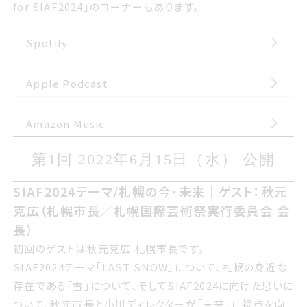
サイアフ2024を深掘りするHide’s One Minute
for SIAF2024」のコーナーもあります。
Keyword for サイアフ2024のコーナーもあります
Spotify
Apple Podcast
Amazon Music
第1回 2022年ろくがつ15日すいよう
第1回 2022年6月15日（水） 公開
び 公開
サイアフ2024テーマ/札幌の今未来ゲスト秋元克
SIAF2024テーマ/札幌の今・未来｜ゲスト：秋元
広札幌市長／札幌国際げいじゅつさい実行委員
克広（札幌市長／札幌国際芸術祭実行委員会 会
会 会長
長）
初回のゲストは秋元克広 札幌市長です
初回のゲストは秋元克広 札幌市長です。
SIAF2024テーマ「LAST SNOW」について、札幌の身近な
サイアフ2024テーマLAST SNOWについて 札幌の身近な
存在である「雪」について、そしてSIAF2024に向けた思いに
存在である雪について そしてサイアフ2024に向けた思いに
ついて、秋元市長と小川ディレクターが「未来」に視点を向