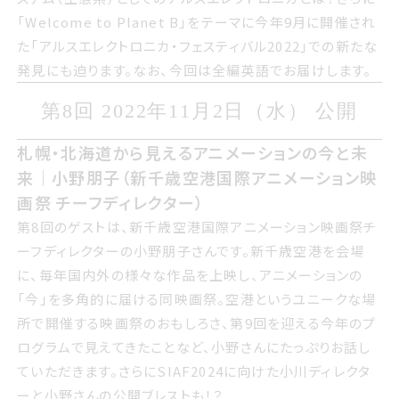
Welcome to Planet Bをテーマに今年くがつに開催され
「Welcome to Planet B」をテーマに今年9月に開催され
たアルスエレクトロニカフェスティバル2022での新たな発
た「アルスエレクトロニカ・フェスティバル2022」での新たな
見にも迫ります なお 今回は全編英語でお届けします
発見にも迫ります。なお、今回は全編英語でお届けします。
第8回 2022年1いちがつ2日すいよう
第8回 2022年11月2日（水） 公開
び 公開
札幌北海道から見えるアニメーションの今と未来
札幌・北海道から見えるアニメーションの今と未
小野朋子新千歳空港国際アニメーション映画祭
来｜小野朋子（新千歳空港国際アニメーション映
チーフディレクター
画祭 チーフディレクター）
第8回のゲストは 新千歳空港国際アニメーション映画祭チ
第8回のゲストは、新千歳空港国際アニメーション映画祭チ
ーフディレクターの小野朋子さんです 新千歳空港を会場に
ーフディレクターの小野朋子さんです。新千歳空港を会場
毎年国内外の様々な作品を上映し アニメーションの今を多
に、毎年国内外の様々な作品を上映し、アニメーションの
角的に届ける同映画祭 空港というユニークな場所で開催
「今」を多角的に届ける同映画祭。空港というユニークな場
する映画祭のおもしろさ 第9回を迎える今年のプログラム
所で開催する映画祭のおもしろさ、第9回を迎える今年のプ
で見えてきたことなど 小野さんにたっぷりお話していただき
ログラムで見えてきたことなど、小野さんにたっぷりお話し
ます さらにサイアフ2024に向けた小川ディレクターと小野
ていただきます。さらにSIAF2024に向けた小川ディレクタ
さんの公開ブレストも
ーと小野さんの公開ブレストも！？