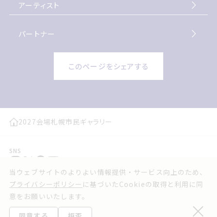
アーティスト
パートナー
このページをシェアする
2027
会場
札幌市民ギャラリー
SNS
当ウェブサイトのよりよい情報提供・サービス向上のため、
プレスリリース
お問い合わせ
プライバシーポリシー
に基づいたCookieの取得と利用に同
実行委員会よりお知らせ
利用規約
意をお願いいたします。
ウェブアクセシビリティ方針
プライバシーポリシー
同意する
拒否