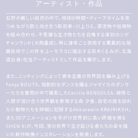
アーティスト作品
アーティスト・作品
石狩の厳しい自然の中で 地球の時間ディープタイムを見つ
石狩の厳しい自然の中で、地球の時間=ディープタイムを見
めながら鉄と向き合う彫刻家川上りえ 漂流物や拾得物を
つめながら鉄と向き合う彫刻家・川上りえ、漂流物や拾得物
組み合わせ 不思議な生き物たちを召喚する津別のシゲチャ
を組み合わせ、不思議な生き物たちを召喚する津別のシゲ
ンランド大西重成 時に身体ごと使用する驚異的な版画技術
チャンランド(大西重成)、時に身体ごと使用する驚異的な版
でこの世をユーモラスに描出する若木くるみが 北海道出
画技術でこの世をユーモラスに描出する若木くるみが、北海
身/在住アーティストとして作品を展示します
道出身/在住アーティストとして作品を展示します。
また、ニッティングによって資本主義の世界図を編み上げる
Fanja BOUTS、独創的なダンスを踊るジャマイカのダンサ
また ニッティングによって資本主義の世界図を編み上げる
ーたちを雷雨の中で撮影したCecilia BENGOLEA、植物と
Fanja BOUTS 独創的なダンスを踊るジャマイカのダンサ
人間が溶け合う世界観を表現する森 夕香、自宅の庭を訪れ
ーたちを雷雨の中で撮影したCecilia BENGOLEA 植物と
た小動物たちを詳細に記録するAkkarawin KRAIRIKSH。
人間が溶け合う世界観を表現する森 夕香 自宅の庭を訪れ
また3Dアニメーションを手がけ世界的に高い評価を得る
た小動物たちを詳細に記録するAkkarawin KRAIRIKSH
CHEN Xiが、今回、雪の世界で生き延びる者たちの姿を描
また3Dアニメーションを手がけ世界的に高い評価を得る
いた新作映像インスタレーションを発表します。