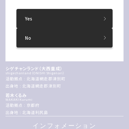
出身地 : 千葉県
Akkarawin KRAIRIKSH
Yes
アッカラウィン・クライルーク
活動拠点 : タイ
出身地 : タイ
No
森 夕香
MORI Yuka
活動拠点 : 京都府
出身地 : 滋賀県
シゲチャンランド（大西重成）
shigechanland（ONISHI Shigenari）
活動拠点 : 北海道網走郡津別町
出身地 : 北海道網走郡津別町
若木くるみ
WAKAKI Kurumi
活動拠点 : 京都府
出身地 : 北海道利尻島
インフォメーション
インフォメーション