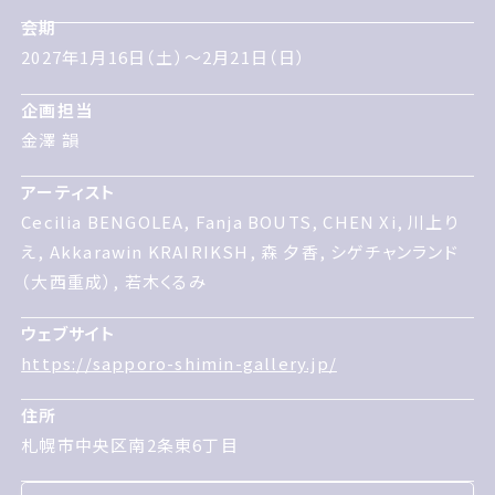
会期
会期
2027年いちがつ16日どようびにがつ
2027年1月16日（土）～2月21日（日）
21日にちようび
企画担当
企画担当
金澤 韻
金澤 韻
アーティスト
アーティスト
Cecilia BENGOLEA, Fanja BOUTS, CHEN Xi, 川上り
Cecilia BENGOLEA, Fanja BOUTS, CHEN Xi, 川上り
え, Akkarawin KRAIRIKSH, 森 夕香, シゲチャンランド
え, Akkarawin KRAIRIKSH, 森 夕香, シゲチャンランド
大西重成, 若木くるみ
（大西重成）, 若木くるみ
ウェブサイト
ウェブサイト
https://sapporo-shimin-gallery.jp/
https://sapporo-shimin-gallery.jp/
住所
住所
札幌市中央区南2条東6丁目
札幌市中央区南2条東6丁目