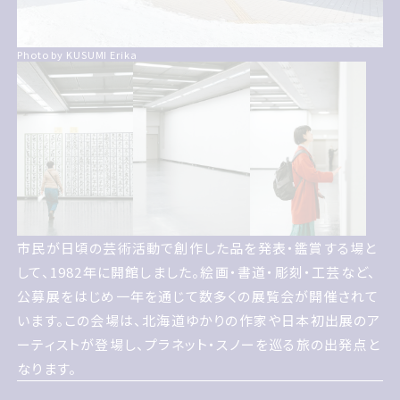
Photo by KUSUMI Erika
市民が日頃の芸術活動で創作した品を発表鑑賞する場とし
市民が日頃の芸術活動で創作した品を発表・鑑賞する場と
て 1982年に開館しました 絵画書道彫刻工芸など 公募展
して、1982年に開館しました。絵画・書道・彫刻・工芸など、
をはじめ一年を通じて数多くの展覧会が開催されています
公募展をはじめ一年を通じて数多くの展覧会が開催されて
この会場は 北海道ゆかりの作家や日本初出展のアーティス
います。この会場は、北海道ゆかりの作家や日本初出展のア
トが登場し プラネットスノーを巡る旅の出発点となります
ーティストが登場し、プラネット・スノーを巡る旅の出発点と
なります。