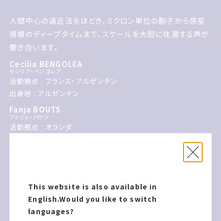
CHEN Xiが 今回 雪の世界で生き延びる者たちの姿を描い
た新作映像インスタレーションを発表します
人間中心の遠近法をほどき、ミクロン単位の胞子から惑星
規模のディープタイムまで、スケールを大胆に往還する声が
響き合います。
Cecilia BENGOLEA
セシリア・ベンゴレア
人間中心の遠近法をほどき ミクロン単位の胞子から惑星規
活動拠点 : フランス・アルゼンチン
模のディープタイムまで スケールを大胆に往還する声が響
出身地 : アルゼンチン
き合います
Fanja BOUTS
ファニャ・バウツ
活動拠点 : オランダ
出身地 : オランダ
CHEN Xi
チェン・シー
活動拠点 : 中国
出身地 : 中国
This website is also available in
English.
Would you like to switch
川上りえ
KAWAKAMI Rie
languages?
活動拠点 : 北海道石狩市