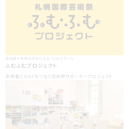
サイア
SIAF部
フ部
サイアフラウンジオンラ
SIAFラウンジオンライン
イン
芸術祭が未来の学校になる：SIAFスクール
ふむふむプロジェクト
来場者とSIAFをつなぐ芸術祭サポータープロジェクト