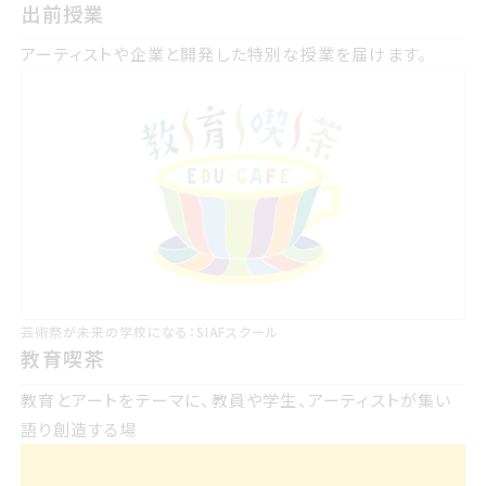
出前授業
アーティストや企業と開発した特別な授業を届けます。
プロジェクト 一覧
プロジェクト 一覧
出前授業
出前授業
教育喫茶
教育喫茶
ふむふむプロジェクト
ふむふむプロジェクト
サイアフラウ
SIAFラウンジ
芸術祭が未来の学校になる：SIAFスクール
教育喫茶
ンジ
みんなでウパㇱテ冬の札幌アート巡り
みんなでウパㇱテ!!冬の札幌アート巡り
新しいげいじゅつさいのつくりかたサイア
新しい芸術祭のつくり方・SIAFよもやま話
教育とアートをテーマに、教員や学生、アーティストが集い
フよもやま話
ポッドキャスト
ポッドキャスト
語り創造する場
サイアフ
SIAFラボ
ラボ