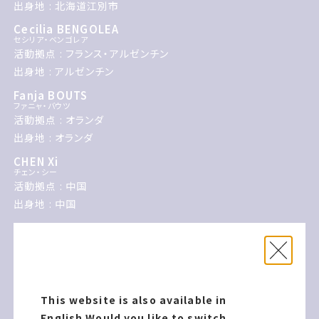
出身地 : 北海道江別市
Cecilia BENGOLEA
セシリア・ベンゴレア
活動拠点 : フランス・アルゼンチン
出身地 : アルゼンチン
Fanja BOUTS
ファニャ・バウツ
活動拠点 : オランダ
出身地 : オランダ
CHEN Xi
チェン・シー
活動拠点 : 中国
出身地 : 中国
ENESS
エネス
活動拠点 : オーストラリア
出身地 : オーストラリア
fragmentin
This website is also available in
フラグメンティン
English.
Would you like to switch
活動拠点 : スイス