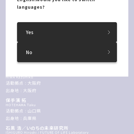
languages?
出身地 : スイス
フジ森
Fujimori
活動拠点 : 北海道札幌市
Yes
出身地 : 福岡県 / 東京都
ゴッドスコーピオン
God Scorpion
No
活動拠点 : 東京都
出身地 : 北海道札幌市
檜皮一彦
HIWA Kazuhiko
活動拠点 : 大阪府
出身地 : 大阪府
保手濱 拓
HOTEHAMA Taku
活動拠点 : 山口県
出身地 : 兵庫県
石黒 浩／いのちの未来研究所
ISHIGURO Hiroshi / FUTURE OF LIFE Laboratory