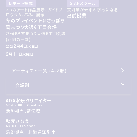
レポート掲載
SIAFスクール
2つのアート作品展示、ガイドプ
芸術祭が未来の学校になる
ログラム、パネル展示
出前授業
冬のプレイベント@さっぽろ
雪まつり大通6丁目会場
さっぽろ雪まつり大通6丁目会場
(西側の一部)
-
2
4
月
日
水曜日
2026
2
11
月
日
水曜日
アーティスト一覧 (A-Z順)
ADA水景クリエイター
ADA SUIKEI Creators
活動拠点：新潟県
秋元さなえ
AKIMOTO Sanae
活動拠点 : 北海道江別市