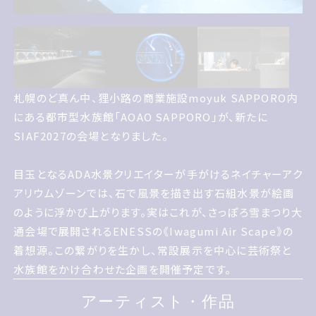
札幌のど真ん中 狸小路の商業施設moyuk SAPPORO内
札幌のど真ん中、狸小路の商業施設moyuk SAPPORO内
にある都市型水族館AOAO SAPPOROが 新たにサイアフ
にある都市型水族館「AOAO SAPPORO」が、新たに
2027の会場となりました
SIAF2027の会場となりました。
目玉となるADA水景クリエイターが手がけるネイチャーアク
アリウムゾーンでは、石で風景を描き出す石組水景が絵画
目玉となるADA水景クリエイターが手がけるネイチャーアク
のように浮かび上がります。実はこれが、さっぽろ雪まつり大
アリウムゾーンでは 石で風景を描き出す石組水景が絵画の
通会場で展開されるENESSの《Iwagumi Air Scape》の
ように浮かび上がります 実はこれが さっぽろ雪まつり大通
着想源。この繋がりを生かし、常設展示を中心に芸術祭と
会場で展開されるENESSのIwagumi Air Scapeの着想
水族館をかけ合わせた企画を開催予定です。
源 この繋がりを生かし 常設展示を中心にげいじゅつさいと
アーティスト作品
アーティスト・作品
水族館をかけ合わせた企画を開催予定です