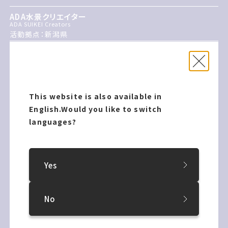
ADA水景クリエイター
ADA SUIKEI Creators
活動拠点：新潟県
インフォメーション
インフォメーション
会期
会期
2027年いちがつ16日どようびにがつ
2027年1月16日（土）～2月21日（日）
This website is also available in
21日にちようび
English.
Would you like to switch
企画担当
企画担当
languages?
細川麻沙美丸田知明
細川麻沙美・丸田知明
アーティスト
アーティスト
Yes
ADA水景クリエイター
ADA水景クリエイター
ウェブサイト
ウェブサイト
No
https://aoao-sapporo.blue/
https://aoao-sapporo.blue/
住所
住所