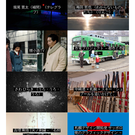
堀尾 寛太《補間》《テレグラ
梅田 哲也 《わからないもの
フ》
たち》《りんご》
市電プロジェクト ～都市と市
狸小路TV
電～
さわ ひらき 《うろ・うろ・
中崎透 × 札幌 × スキー「シュ
うろ》
プールを追いかけて」
札幌デザイン開拓使 サッポロ
吉増 剛造 [火ノ刺繍 – 『石狩
発のグラフィックデザイン ～