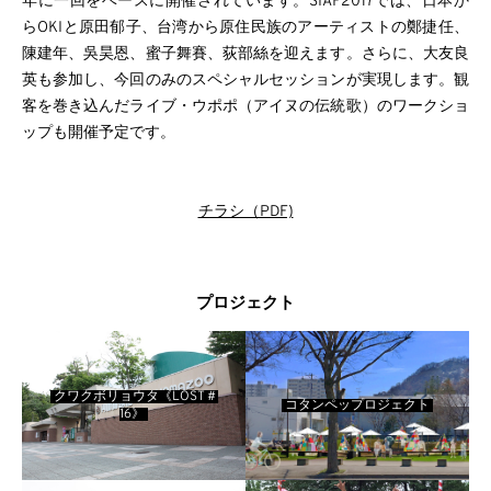
年に一回をベースに開催されています。SIAF2017では、日本か
らOKIと原田郁子、台湾から原住民族のアーティストの鄭捷任、
陳建年、吳昊恩、蜜子舞賽、荻部絲を迎えます。さらに、大友良
英も参加し、今回のみのスペシャルセッションが実現します。観
客を巻き込んだライブ・ウポポ（アイヌの伝統歌）のワークショ
ップも開催予定です。
チラシ（PDF)
プロジェクト
クワクボリョウタ《LOST＃
コタンペップロジェクト
16》