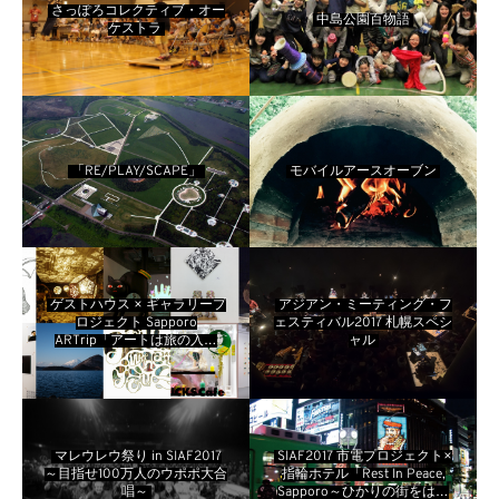
さっぽろコレクティブ・オー
中島公園百物語
ケストラ
「RE/PLAY/SCAPE」
モバイルアースオーブン
ゲストハウス × ギャラリープ
アジアン・ミーティング・フ
ロジェクト Sapporo
ェスティバル2017 札幌スペシ
ARTrip「アートは旅の入り
ャル
口」
マレウレウ祭り in SIAF2017
SIAF2017 市電プロジェクト×
～目指せ100万人のウポポ大合
指輪ホテル「Rest In Peace,
唱～
Sapporo～ひかりの街をはし