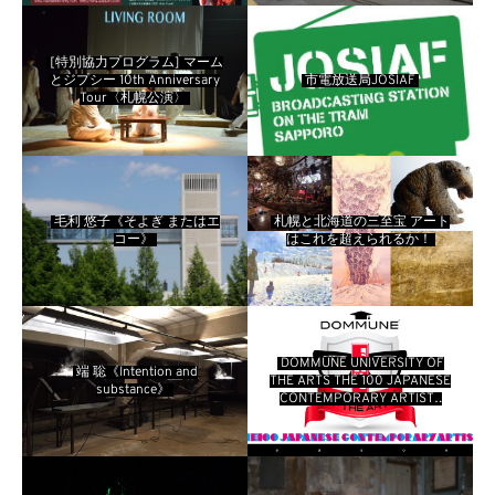
[特別協力プログラム] マーム
とジプシー 10th Anniversary
市電放送局JOSIAF
Tour〈札幌公演〉
毛利 悠子《そよぎ またはエ
札幌と北海道の三至宝 アート
コー》
はこれを超えられるか！
DOMMUNE UNIVERSITY OF
端 聡《Intention and
THE ARTS THE 100 JAPANESE
substance》
CONTEMPORARY ARTISTS
season 5（略称：DOMMUNE
SAPPORO!）