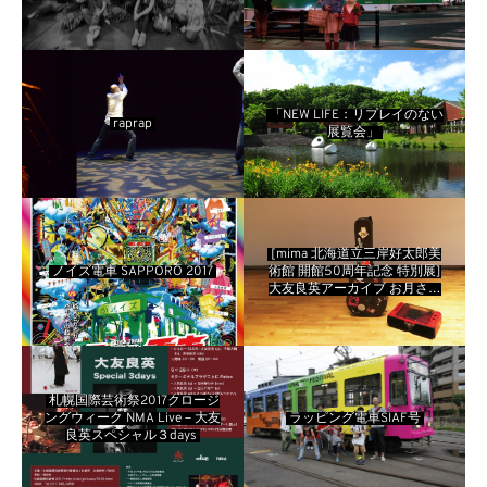
る星屑～」
「NEW LIFE：リプレイのない
raprap
展覧会」
[mima 北海道立三岸好太郎美
ノイズ電車 SAPPORO 2017
術館 開館50周年記念 特別展]
大友良英アーカイブ お月さま
まで飛んでいく音 ＋ 三岸好太
郎ワークス 飛ビ出ス事ハ自由
ダ
札幌国際芸術祭2017クロージ
ングウィーク NMA Live－大友
ラッピング電車SIAF号
良英スペシャル３days