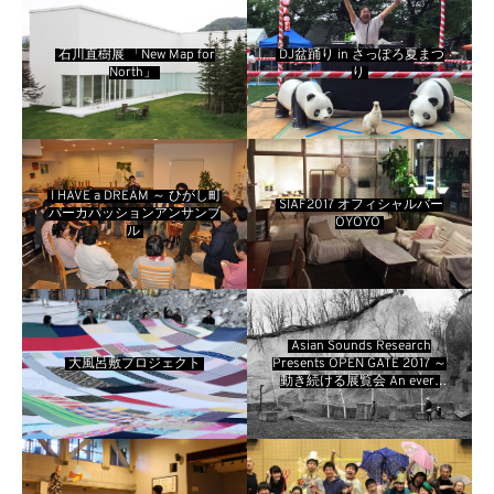
石川直樹展 「New Map for
DJ盆踊り in さっぽろ夏まつ
North」
り
I HAVE a DREAM ～ ひがし町
SIAF2017 オフィシャルバー
パーカパッションアンサンブ
OYOYO
ル
Asian Sounds Research
大風呂敷プロジェクト
Presents OPEN GATE 2017 ～
動き続ける展覧会 An ever-
changing exhibition 「何も
ないところから」～start from
here