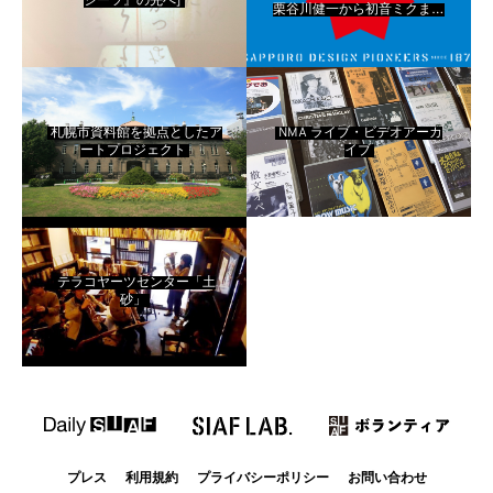
シーツ』の先へ]
栗谷川健一から初音ミクまで
～
札幌市資料館を拠点としたア
NMA ライブ・ビデオアーカ
ートプロジェクト
イブ
テラコヤーツセンター「土
砂」
プレス
利用規約
プライバシーポリシー
お問い合わせ