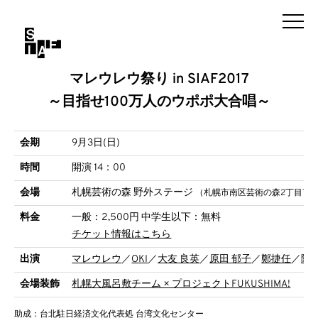
マレウレウ祭り in SIAF2017
～目指せ100万人のウポポ大合唱～
会期
9月3日(日)
時間
開演 14：00
会場
札幌芸術の森 野外ステージ
（札幌市南区芸術の森2丁目75
料金
一般：2,500円 中学生以下：無料
チケット情報はこちら
出演
マレウレウ
／
OKI
／
大友 良英
／
原田 郁子
／
鄭捷任
／
陳
会場装飾
札幌大風呂敷チーム × プロジェクトFUKUSHIMA!
助成：台北駐日経済文化代表処 台湾文化センター