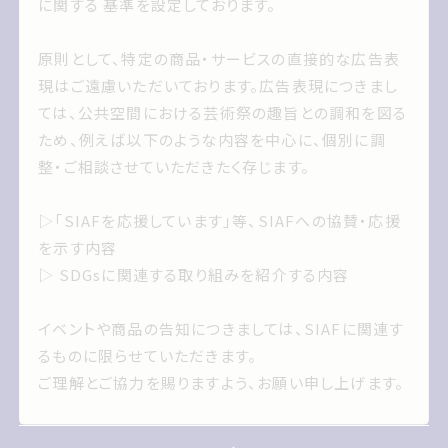
に関する 基準を設定しております
に関する 基準を設定しております。
原則として 特定の商品サービスの直接的な広告表現
原則として、特定の商品・サービスの直接的な広告表
はご遠慮いただいております 広告表現につきましては
現はご遠慮いただいております。広告表現につきまし
公共空間におけるげいじゅつさいの趣旨との調和を図
ては、公共空間における芸術祭の趣旨との調和を図る
るため 例えば以下のような内容を中心に 個別に調整
ため、例えば以下のような内容を中心に、個別に調
ご相談させていただきたく存じます
整・ご相談させていただきたく存じます。
▷サイアフを応援しています等 サイアフへの協賛応
▷「SIAFを応援しています」等、SIAFへの協賛・応援
援を示す内容
を示す内容
▷ SDGsに関連する取り組みを紹介する内容
▷ SDGsに関連する取り組みを紹介する内容
イベントや商品の告知につきましては サイアフに関連
イベントや商品の告知につきましては、SIAFに関連す
するものに限らせていただきます
るものに限らせていただきます。
ご理解とご協力を賜りますよう お願い申し上げます
ご理解とご協力を賜りますよう、お願い申し上げます。