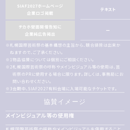
SIAF2027ホームページ
テキスト
企業ロゴ掲載
チカホ壁面開催告知に
ー
企業純広告掲出
札幌国際げいじゅつさいの基本構想の主旨から 競合排除は
※
札幌国際芸術祭の基本構想の主旨から、競合排除は出来か
出来かねますので ご了承ください
ねますので、ご了承ください。
1
物品協賛については個別にご相談ください
※1
物品協賛については個別にご相談ください。
2
札幌国際げいじゅつさいの呼称やメインビジュアル等の使用
※2
札幌国際芸術祭の呼称やメインビジュアル等の使用は、芸
は げいじゅつさいのPRに使用する場合に限ります 詳しくは
術祭のPRに使用する場合に限ります。詳しくは、事務局にお
事務局にお問い合わせください
問い合わせください。
3
会期中 サイアフ2027有料会場に入場可能なチケットで
※3
会期中、SIAF2027有料会場に入場可能なチケットです。
す
協賛イメージ
協賛イメージ
メインビジュアル等の使用権
メインビジュアル等の使用権
札幌国際げいじゅつさいの呼称やメインビジュアルを使用
札幌国際芸術祭の呼称やメインビジュアルを使用すること