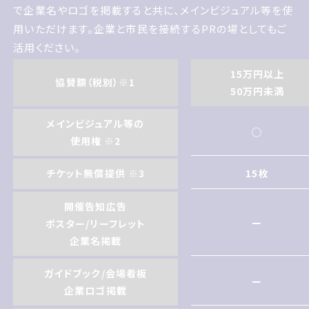
た
で企業名やロゴを掲載すると共に、メインビジュアル等を使
用いただけます。企業と市民を接続するPRの場としてもご
活用ください。
15万円以上
協賛額（税別）※1
協賛いただくと サイアフ2027公式ウェブサイト 印刷物 会
50万円未満
場で企業名やロゴを掲載すると共に メインビジュアル等を
使用いただけます 企業と市民を接続するPRの場としても
メインビジュアル等の
◯
ご活用ください
使用権 ※2
チケット無償提供 ※3
15枚
開催告知広告
ー
ポスター/リーフレット
企業名掲載
ガイドブック/会場看板
ー
企業ロゴ掲載