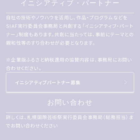
イニシアティブパートナー
イニシアティブ・パートナー
自社の技術やノウハウを活用し 作品プログラムなどをサイ
自社の技術やノウハウを活用し、作品・プログラムなどを
アフ実行委員会事務局ときょうそうするイニシアティブパー
SIAF実行委員会事務局と共創する「イニシアティブ・パート
トナー制度もあります きょうそうに当たっては 事前にテー
ナー」制度もあります。共創に当たっては、事前にテーマとの
マとの親和性等のすり合わせが必要となります
親和性等のすり合わせが必要となります。
※企業版ふるさと納税適用の協賛内容は、事務局にお問い
合わせください。
企業版ふるさと納税適用の協賛内容は 事務局にお問い合
イニシアティブパートナー募集
わせください
お問い合わせ
お問い合わせ
詳しくは 札幌国際げいじゅつさい実行委員会事務局総務担
詳しくは、札幌国際芸術祭実行委員会事務局（総務担当）ま
当までお問い合わせください
でお問い合わせください