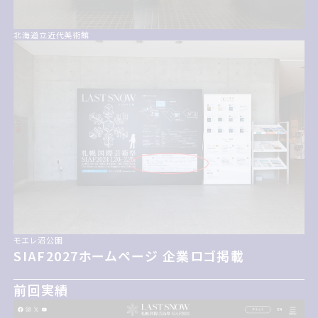
北海道立近代美術館
モエレ沼公園
サイアフ2027ホームページ 企業ロゴ掲載
SIAF2027ホームページ 企業ロゴ掲載
前回実績
前回実績