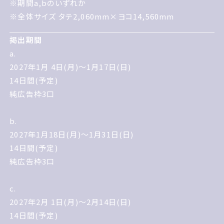
期間a,bのいずれか
※期間a,bのいずれか
全体サイズ タテ2,060mmヨコ14,560mm
※全体サイズ タテ2,060mm×ヨコ14,560mm
掲出期間
掲出期間
a.
a.
2027年いちがつ 4日げつようびいち
2027年1月 4日(月)～1月17日(日)
がつ17日にちようび
14日間(予定)
14日間予定
純広告枠3口
純広告枠3口
b.
b.
2027年1月18日(月)～1月31日(日)
2027年いちがつ18日げつようびい
14日間(予定)
ちがつ31日にちようび
純広告枠3口
14日間予定
純広告枠3口
c.
2027年2月 1日(月)～2月14日(日)
c.
14日間(予定)