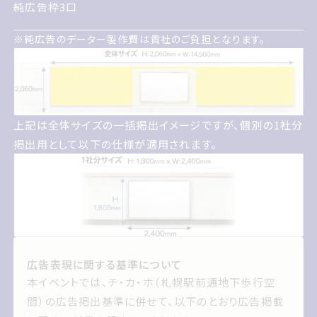
2027年にがつ 1日げつようびにが
純広告枠3口
つ14日にちようび
純広告のデーター製作費は貴社のご負担となります
※
純広告のデーター製作費は貴社のご負担となります。
14日間予定
純広告枠3口
上記は全体サイズの一括掲出イメージですが 個別の1社分
上記は全体サイズの一括掲出イメージですが、個別の1社分
掲出用として以下の仕様が適用されます
掲出用として以下の仕様が適用されます。
広告表現に関する基準について
広告表現に関する基準について
本イベントでは チカホ札幌えきまえどおり地下歩行
本イベントでは、チ・カ・ホ（札幌駅前通地下歩行空
空間の広告掲出基準に併せて 以下のとおり広告掲載
間）の広告掲出基準に併せて、以下のとおり広告掲載