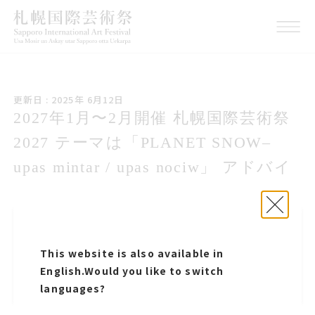
こうしんび 2025年 ろくが
更新日 : 2025年 6月12日
つ12日
2027年いちがつにがつ開催 札幌国際
2027年1月〜2月開催 札幌国際芸術祭
げいじゅつさい2027 テーマは
2027 テーマは「PLANET SNOW–
PLANET SNOWウパシミンタラ ウパ
upas mintar / upas nociw」 アドバイ
シノチウ アドバイザーに宇宙飛行士
ザーに宇宙飛行士の山崎直子氏が就任
の山崎直子氏が就任
2027年いちがつにがつ開催 札幌国際げいじゅ
2027年1月〜2月開催 札幌国際芸術祭2027 テ
つさい2027 テーマはPLANET SNOWupas
ーマは「PLANET SNOW–upas mintar : upas
This website is also available in
mintar upas nociw アドバイザーに宇宙飛行
nociw」 アドバイザーに宇宙飛行士の山崎直子
English.
Would you like to switch
士の山崎直子氏が就任
氏が就任
languages?