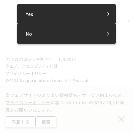
このページをシェアする
Yes
プレスリリース
2027年1月〜2月開催 札幌国際芸術祭2027 テーマ
No
SNS
プレスリリース
お問い合わせ
実行委員会よりお知らせ
利用規約
ウェブアクセシビリティ方針
プライバシーポリシー
©2025 Sapporo International Art Festival.
当ウェブサイトのよりよい情報提供・サービス向上のため、
プライバシーポリシー
に基づいたCookieの取得と利用に同
意をお願いいたします。
同意する
拒否