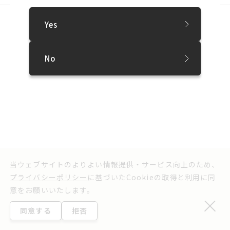
SNS
Yes
プレスリリース
お問い合わせ
実行委員会よりお知らせ
利用規約
No
ウェブアクセシビリティ方針
プライバシーポリシー
©2025 Sapporo International Art Festival.
当ウェブサイトのよりよい情報提供・サービス向上のため、
プライバシーポリシー
に基づいたCookieの取得と利用に同
意をお願いいたします。
同意する
拒否