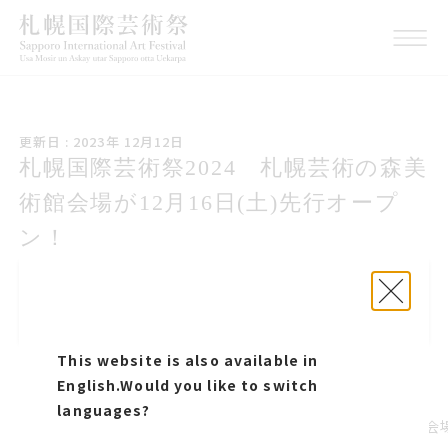
こうしんび 2023年 1にが
更新日 : 2023年 12月12日
つ12日
札幌国際げいじゅつさい2024 札幌芸
札幌国際芸術祭2024 札幌芸術の森美
術の森美術館会場が1にがつ16日どよ
術館会場が12月16日(土)先行オープ
うび先行オープン
ン！
札幌国際げいじゅつさい2024 札幌芸術の森美
札幌国際芸術祭2024 札幌芸術の森美術館会
術館会場が1にがつ16日どようび先行オープン
場が12月16日(土)先行オープン！
This website is also available in
このページをシェアする
English.
Would you like to switch
languages?
プレスリリース
札幌国際芸術祭2024 札幌芸術の森美術館会場が