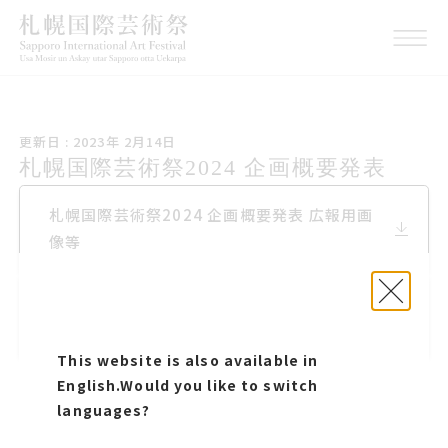
こうしんび 2023年 にが
更新日 : 2023年 2月14日
つ14日
札幌国際げいじゅつさい2024 企画概
札幌国際芸術祭2024 企画概要発表
要発表
札幌国際げいじゅつさい2024 企画概要発表 広
札幌国際芸術祭2024 企画概要発表 広報用画
報用画像等
像等
札幌国際げいじゅつさい2024 企画概要発表 広
札幌国際芸術祭2024 企画概要発表 広報用画
報用画像等使用申請書Excel
像等使用申請書（Excel）
This website is also available in
このページをシェアする
English.
Would you like to switch
languages?
プレスリリース
札幌国際芸術祭2024 企画概要発表