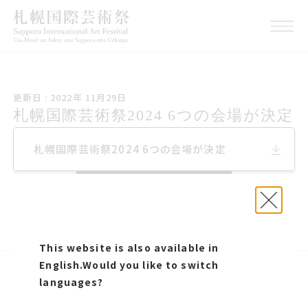
こうしんび 2022年 1いちが
更新日 : 2022年 11月29日
つ29日
札幌国際げいじゅつさい2024 6つの
札幌国際芸術祭2024 6つの会場が決定
会場が決定
札幌国際げいじゅつさい2024 6つの会
札幌国際芸術祭2024 6つの会場が決定
場が決定
このページをシェアする
プレスリリース
札幌国際芸術祭2024 6つの会場が決定
This website is also available in
English.
Would you like to switch
SNS
languages?
プレスリリース
お問い合わせ