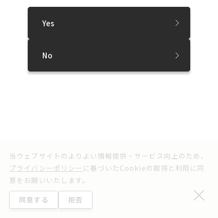
実行委員会よりお知らせ
利用規約
ウェブアクセシビリティ方針
Yes
プライバシーポリシー
©2025 Sapporo International Art Festival.
No
当ウェブサイトのよりよい情報提供・サービス向上のため、
プライバシーポリシー
に基づいたCookieの取得と利用に同
意をお願いいたします。
同意する
拒否