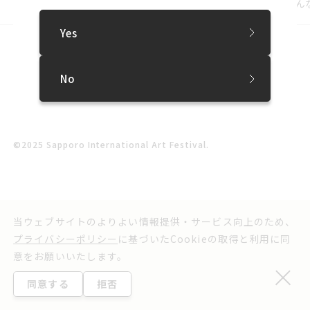
プレスリリース
札幌芸術の森美術館展覧会「きみのみかた みんな
Yes
SNS
プレスリリース
お問い合わせ
No
実行委員会よりお知らせ
利用規約
ウェブアクセシビリティ方針
プライバシーポリシー
©2025 Sapporo International Art Festival.
当ウェブサイトのよりよい情報提供・サービス向上のため、
プライバシーポリシー
に基づいたCookieの取得と利用に同
意をお願いいたします。
同意する
拒否