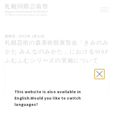
こうしんび 2022年 いちが
更新日 : 2022年 1月21日
つ21日
札幌芸術の森美術館展覧会きみのみ
札幌芸術の森美術館展覧会「きみのみ
かた みんなのみかたにおけるサイア
かた みんなのみかた」におけるSIAF
フふむふむシリーズの実施について
ふむふむシリーズの実施について
札幌芸術の森美術館展覧会きみのみかた みん
札幌芸術の森美術館展覧会「きみのみかた みん
なのみかたにおけるサイアフふむふむシリーズの
なのみかた」におけるSIAFふむふむシリーズの実
実施について
施について
This website is also available in
English.
Would you like to switch
このページをシェアする
languages?