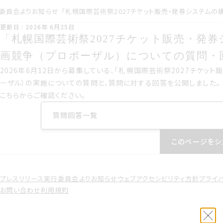
委員会よりお知らせ
こうしんび 2026年 ろくが
更新日 : 2026年 6月25日
つ25日
札幌国際げいじゅつさい2027チケット販
「札幌国際芸術祭2027チケット販売・発
画競争プロポーザルについての質問回答を
画競争（プロポーザル）についての質問・
2026年ろくがつ12日から募集している 札幌国際げいじゅつさい2
2026年6月12日から募集している、「札幌国際芸術祭2027チケッ
ロポーザルの実施についての質問と 質問に対する回答を公開しまし
ーザル）の実施についての質問と、質問に対する回答を公開しました。
こちらからご確認ください。
こちらからご確認ください
質問回答一覧
質問回答一覧
このページをシ
プレスリリース
実行委員会よりお知らせ
ウェブアクセシビリティ方針
プライ
お問い合わせ
利用規約