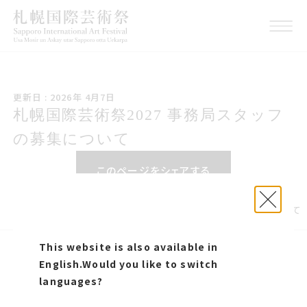
こうしんび 2026年 しが
更新日 : 2026年 4月7日
つ7日
札幌国際げいじゅつさい2027 事務局
札幌国際芸術祭2027 事務局スタッフ
スタッフの募集について
の募集について
このページをシェアする
お知らせ
札幌国際芸術祭2027 事務局スタッフの募集について
This website is also available in
SNS
English.
Would you like to switch
プレスリリース
お問い合わせ
languages?
実行委員会よりお知らせ
利用規約