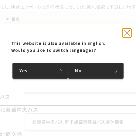
が運休していても 郊外に向かうバスが動いている場合もあります
また、快速エアポートの運行状況によっては、新札幌駅で下車して地下
目次
・
電車
また 快速エアポートの運行状況によっては 新札幌駅で下車して地下
・
バス
This website is also available in English.
・
その他の情報
Would you like to switch languages?
電車
電車
Yes
No
JR北海道 快速エアポート
JR北海道 快速エアポート
JR北海道 列車運行情報(札幌近郊エアポート)
バス
バス
北海道中央バス
北海道中央バス
北海道中央バス 新千歳空港連絡バス運休情報
北都交通
北都交通