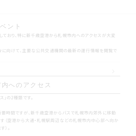
イベント
イベント
ており 特に新千歳空港から札幌市内へのアクセスが大変不
しており、特に新千歳空港から札幌市内へのアクセスが大変
る方々に向けて、主要な公共交通機関の最新の運行情報を閲覧で
なる方々に向けて 主要な公共交通機関の最新の運行情報を
市内へのアクセス
市内へのアクセス
2種類です
ス」の2種類です。
所要時間ですが、新千歳空港からバスで札幌市内郊外に移動
です（空港から大通・札幌駅周辺などの札幌市内中心部へ向か
時間ですが 新千歳空港からバスで札幌市内郊外に移動し そ
す）。
空港から大通札幌駅周辺などの札幌市内中心部へ向かうバス