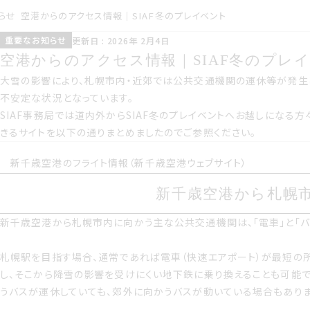
らせ
空港からのアクセス情報｜SIAF冬のプレイベント
重要なお知らせ
こうしんび 2026年 にが
重要なお知らせ
更新日 : 2026年 2月4日
つ4日
空港からのアクセス情報サイアフ冬のプレ
空港からのアクセス情報｜SIAF冬のプレ
大雪の影響により 札幌市内近郊では公共交通機関の運休等が発生し
大雪の影響により、札幌市内・近郊では公共交通機関の運休等が発生
安定な状況となっています
不安定な状況となっています。
SIAF事務局では道内外からSIAF冬のプレイベントへお越しにな
サイアフ事務局では道内外からサイアフ冬のプレイベントへお越しに
きるサイトを以下の通りまとめましたのでご参照ください。
閲覧できるサイトを以下の通りまとめましたのでご参照ください
新千歳空港のフライト情報（新千歳空港ウェブサイト）
新千歳空港から札幌
新千歳空港から札幌
新千歳空港から札幌市内に向かう主な公共交通機関は 電車とバスの
新千歳空港から札幌市内に向かう主な公共交通機関は、「電車」と「バ
札幌駅を目指す場合、通常であれば電車（快速エアポート）が最短の
し、そこから降雪の影響を受けにくい地下鉄に乗り換えることも可能
札幌駅を目指す場合 通常であれば電車快速エアポートが最短の所要
うバスが運休していても、郊外に向かうバスが動いている場合もありま
こから降雪の影響を受けにくい地下鉄に乗り換えることも可能です