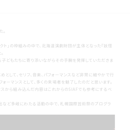
た。
ジェクト」の枠組みの中で、北海道演劇財団が主体となった『妖怪
。
る子どもたちに寄り添いながらその手腕を発揮していただきま
めとして、セリフ、音楽、パフォーマンスなど非常に細やかで行
フォーマンスとして、多くの来場者を魅了したのだと思います。
セスから組み込んだ内容はこれからのSIAFでも参考にするべ
出など多岐にわたる活動の中で、札幌国際芸術祭のプログラ