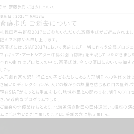
らせ
斎藤歩氏 ご逝去について
こうしんび 2025年 ろくが
更新日 : 2025年 6月13日
つ13日
斎藤歩氏 ご逝去について
斎藤歩氏 ご逝去について
札幌国際芸術祭2017にご参加いただいた斎藤歩氏がご逝去されまし
謹んでお悔やみ申し上げます。
斎藤氏には、SIAF2017において実施した「一緒に作ろう公募プロ
フィギュア・アートシアター中島公園百物語』を実現していただきました
本作の制作のプロセスの中で、斎藤氏は、全ての演出において参加す
した。
人形劇作家の沢則行氏との子どもたちによる人形制作への監修をはじ
き届いたディレクションが、人との繋がりの熱量を感じる独自の屋外パ
現在SIAFがもっとも重点をおく、地域市民との関わりを、制作のプロ
き、実践的なプログラムでした。
ご自身の俳優業はもとより、北海道演劇財団の団体運営、札幌座の演
ムにご尽力いただきましたことは、感謝の念に堪えません。