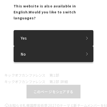
メンバーも発表します。 発表の翌週6月20日(金)には、
This website is also available in
SIAF2027キックオフカンファレンスを開催。ディレクターチ
English.
Would you like to switch
ーム4名が、テーマに込めた思いやSIAF2027のコンセプト
languages?
を初めて語る場となります。さらに、前回芸術祭の取り組み
をアップデートし、新たな価値を生み出すアイデアや構想を
札幌で暮らす皆さんや企業と共有します。さまざまな立場の
Yes
方々とともに育んでいくSIAF2027、その第一歩となるイベ
ントです。
No
詳細はプレスリリース、及び各ウェブページをご確認くださ
い。
プレスリリース
キックオフカンファレンス 第1部
キックオフカンファレンス 第2部 詳細
このページをシェアする
お知らせ
札幌国際芸術祭2027のテーマと新チームメンバーを6月