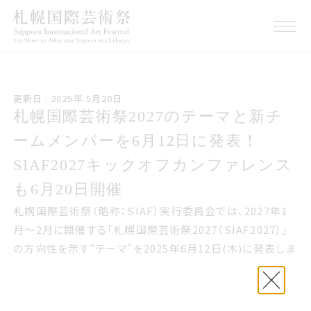
こうしんび 2025年 ごがつ
更新日 : 2025年 5月20日
20日
札幌国際げいじゅつさい2027のテー
札幌国際芸術祭2027のテーマと新チ
マと新チームメンバーをろくがつ12
ームメンバーを6月12日に発表！
日に発表サイアフ2027キックオフカ
SIAF2027キックオフカンファレンス
ンファレンスもろくがつ20日開催
も6月20日開催
札幌国際芸術祭（略称：SIAF）実行委員会では、2027年1
月～2月に開催する「札幌国際芸術祭2027（SIAF2027）」
の方向性を示す“テーマ”を2025年6月12日(木)に発表しま
す。前回芸術祭では「LAST SNOW」を掲げましたが、次回
はどのようなテーマとなるでしょうか。
あわせて、SIAF2027を共につくりあげていく新たなチーム