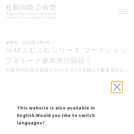
こうしんび 2022年 はち
更新日 : 2022年 8月5日
がつ5日
サイアフふむふむシリーズ ワークシ
SIAFふむふむシリーズ ワークショッ
ョップトーク参加受付開始
プ＆トーク参加受付開始！
札幌市内の文化施設とSIAFがタッグを組んで展覧会をもっ
と楽しむプログラム「SIAFふむふむシリーズ」。
8月27日（土）に、「視覚障害者とつくる美術鑑賞ワークショ
ップ」の方々と共に、札幌芸術の森野外美術館でワークショ
ップを開催します。
This website is also available in
また翌8月28日（日）に、ワークショップの模様を振り返り、
English.
Would you like to switch
気づきを共有しあうトークイベントを開催します（お申し込
languages?
みいただいた方にはアーカイブ配信も予定）。