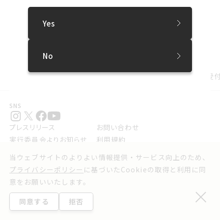
以下よりお申し込みください！
※申込受付は終了しました。
・ワークショップ（
8月27日
）
Yes
・トークイベント（
8月28日
）
このページをシェアする
No
お知らせ
SIAFふむふむシリーズ ワークショップ＆トーク参加受
SNS
プレスリリース
お問い合わせ
実行委員会よりお知らせ
利用規約
ウェブアクセシビリティ方針
当ウェブサイトのよりよい情報提供・サービス向上のため、
プライバシーポリシー
プライバシーポリシー
に基づいたCookieの取得と利用に同
©2025 Sapporo International Art Festival.
意をお願いいたします。
同意する
拒否