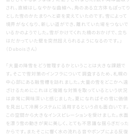
れ 直線はしなやかな曲線へ 角のある立方体もぽってりと
され、直線はしなやかな曲線へ、角のある立方体もぽってり
した雪のかたまりへと姿を変えていたのです 雪によって境
とした雪のかたまりへと姿を変えていたのです。雪によって
界がなくなり 新しい道ができ 離れていた場をつないでいる
境界がなくなり、新しい道ができ、離れていた場をつないで
かのようでした 雪がかけてくれた橋のおかげで 立ちはだか
いるかのようでした。雪がかけてくれた橋のおかげで、立ち
っていた壁を突然超えられるようになるのです Duboisさん
はだかっていた壁を突然超えられるようになるのです。」
（Duboisさん）
「大量の降雪をどう管理するかということは大きな課題で
大量の降雪をどう管理するかということは大きな課題です
す。そこで雪対策のインフラについて調査するため、札幌の
そこで雪対策のインフラについて調査するため 札幌の中心
中心部にある融雪槽を訪れました。大量の雪をどこかへ遠
部にある融雪槽を訪れました 大量の雪をどこかへ遠ざける
ざけるためにこれほど複雑な対策を取っているという状況
ためにこれほど複雑な対策を取っているという状況は非常
は非常に興味深いと感じました。夏になればその雪に価値
に興味深いと感じました 夏になればその雪に価値を見出し
を見出して冷房システムに活用するという点も面白いです。
て冷房システムに活用するという点も面白いです この空間
この空間から大きなインスピレーションを受けました。水面
から大きなインスピレーションを受けました 水面を漂う雪
を漂う雪の動きが実に美しく、とても不思議な揺らぎだった
の動きが実に美しく とても不思議な揺らぎだったからです
からです。またそこに響く水の流れる音やポンプによる反復