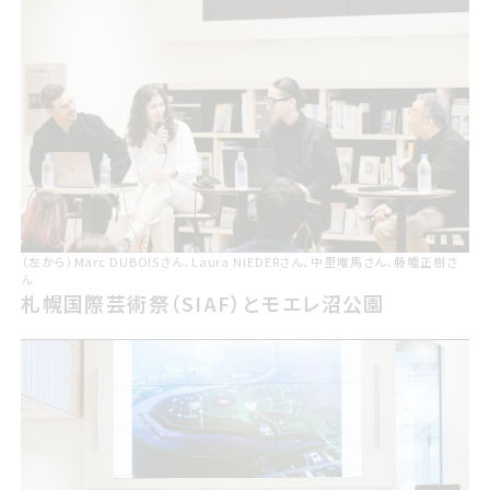
（左から）Marc DUBOISさん、Laura NIEDERさん、中里唯馬さん、藤幡正樹さ
ん
札幌国際げいじゅつさいサイアフとモエレ沼公園
札幌国際芸術祭（SIAF）とモエレ沼公園