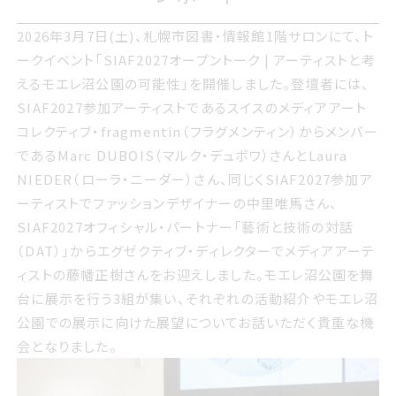
2026年さんがつ7日どようび 札幌市図書情報館1階サロン
2026年3月7日(土)、札幌市図書・情報館1階サロンにて、ト
にて トークイベントサイアフ2027オープントーク アーティ
ークイベント「SIAF2027オープントーク | アーティストと考
ストと考えるモエレ沼公園の可能性を開催しました 登壇者
えるモエレ沼公園の可能性」を開催しました。登壇者には、
には サイアフ2027参加アーティストであるスイスのメディア
SIAF2027参加アーティストであるスイスのメディアアート
アートコレクティブfragmentinフラグメンティンからメンバ
コレクティブ・fragmentin（フラグメンティン）からメンバー
ーであるMarc DUBOISマルクデュボワさんとLaura
であるMarc DUBOIS（マルク・デュボワ）さんとLaura
NIEDERローラニーダーさん 同じくサイアフ2027参加アー
NIEDER（ローラ・ニーダー）さん、同じくSIAF2027参加ア
ティストでファッションデザイナーの中里唯馬さん サイアフ
ーティストでファッションデザイナーの中里唯馬さん、
2027オフィシャルパートナー藝術と技術の対話DATからエ
SIAF2027オフィシャル・パートナー「藝術と技術の対話
グゼクティブディレクターでメディアアーティストの藤幡正樹
（DAT）」からエグゼクティブ・ディレクターでメディアアーテ
さんをお迎えしました モエレ沼公園を舞台に展示を行う3
ィストの藤幡正樹さんをお迎えしました。モエレ沼公園を舞
組が集い それぞれの活動紹介やモエレ沼公園での展示に
台に展示を行う3組が集い、それぞれの活動紹介やモエレ沼
向けた展望についてお話いただく貴重な機会となりました
公園での展示に向けた展望についてお話いただく貴重な機
会となりました。