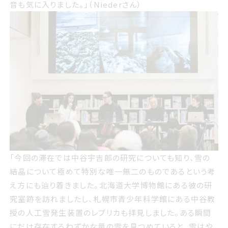
またそこに響く水の流れる音やポンプによる反復音も気に
音も気に入りました。」（Niederさん）
入りました Niederさん
今回の滞在では中谷宇吉郎の研究についても知り 雪の結
「今回の滞在では中谷宇吉郎の研究についても知り、雪の
晶について極めて特別な唯一無二のものであるという考え
結晶について極めて特別な唯一無二のものであるという考
方にも辿り着きました 北海道大学博物館にある彼の研究
え方にも辿り着きました。北海道大学博物館にある彼の研
室跡を訪れましたし 札幌市青少年科学館にある中谷教授
究室跡を訪れましたし、札幌市青少年科学館にある中谷教
の人工雪発生装置のレプリカも拝見しました ある瞬間にだ
授の人工雪発生装置のレプリカも拝見しました。ある瞬間
け存在するわずかな量の雪を見つめていると 雪はやはり尊
にだけ存在するわずかな量の雪を見つめていると、雪はや