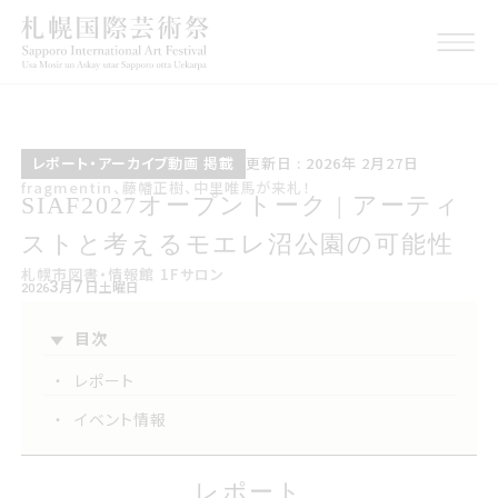
レポートアーカイブ動画 掲載
こうしんび 2026年 にが
レポート・アーカイブ動画 掲載
更新日 : 2026年 2月27日
つ27日
fragmentin 藤幡正樹 中里唯馬が来札
fragmentin、藤幡正樹、中里唯馬が来札！
サイアフ2027オープントーク アーテ
SIAF2027オープントーク | アーティ
ィストと考えるモエレ沼公園の可能
ストと考えるモエレ沼公園の可能性
札幌市図書情報館 1Fサロン
札幌市図書・情報館 1Fサロン
性
3
7
月
日
土曜日
2026
2026年3月7日 土曜日
目次
・
レポート
・
イベント情報
レポート
レポート