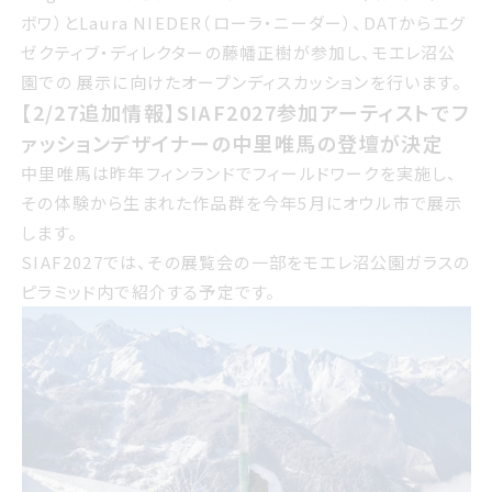
ワとLaura NIEDERローラニーダー DATからエグゼクティ
ボワ）とLaura NIEDER（ローラ・ニーダー）、DATからエグ
ブディレクターの藤幡正樹が参加し モエレ沼公園での 展示
ゼクティブ・ディレクターの藤幡正樹が参加し、モエレ沼公
に向けたオープンディスカッションを行います
園での 展示に向けたオープンディスカッションを行います。
2/27追加情報サイアフ2027参加アーティストで
【2/27追加情報】SIAF2027参加アーティストでフ
ファッションデザイナーの中里唯馬の登壇が決定
ァッションデザイナーの中里唯馬の登壇が決定
中里唯馬は昨年フィンランドでフィールドワークを実施し そ
中里唯馬は昨年フィンランドでフィールドワークを実施し、
の体験から生まれた作品群を今年ごがつにオウル市で展示
その体験から生まれた作品群を今年5月にオウル市で展示
します
します。
SIAF2027では、その展覧会の一部をモエレ沼公園ガラスの
サイアフ2027では その展覧会の一部をモエレ沼公園ガラ
ピラミッド内で紹介する予定です。
スのピラミッド内で紹介する予定です