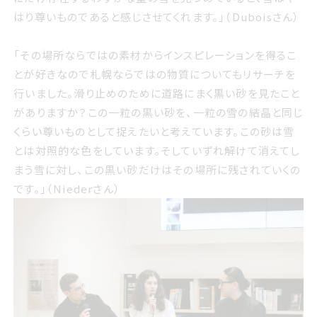
いものであると感じさせてくれます Duboisさん
はり尊いものであると感じさせてくれます。」（Duboisさん）
「その場所ならではの素材からインスピレーションを得るこ
とが好きなので札幌ならではの物質についてもリサーチを
その場所ならではの素材からインスピレーションを得ること
行いました。滑り止めのために道路にまく黒い砂を見たこと
が好きなので札幌ならではの物質についてもリサーチを行
がありますか？この一粒の黒い砂を、一粒の雪の結晶と同じ
いました 滑り止めのために道路にまく黒い砂を見たことが
くらい尊いものとして捉えたいと考えています。この砂は雪
ありますかこの一粒の黒い砂を 一粒の雪の結晶と同じくら
とは対照的な色をしています。そしていずれ解けて消えてし
い尊いものとして捉えたいと考えています この砂は雪とは
まう雪に対し、この黒い砂だけはその場所に残されていくの
対照的な色をしています そしていずれ解けて消えてしまう
です。」（Niederさん）
雪に対し この黒い砂だけはその場所に残されていくのです
Niederさん