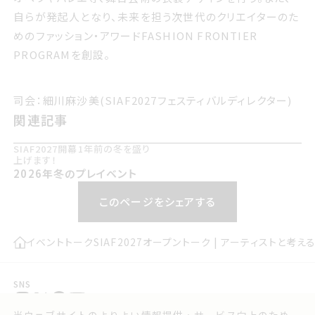
自らが発起人となり、未来を担う次世代のクリエイターのた
めのファッション・アワードFASHION FRONTIER
PROGRAMを創設。
司会細川麻沙美サイアフ2027フェスティバルディレクター
司会：細川麻沙美(SIAF2027フェスティバルディレクター)
関連記事
関連記事
SIAF2027開幕1年前の冬を盛り
上げます！
2026年冬のプレイベント
このページをシェアする
イベント
トーク
SIAF2027オープントーク | アーティストと
SNS
当ウェブサイトのよりよい情報提供・サービス向上のため、