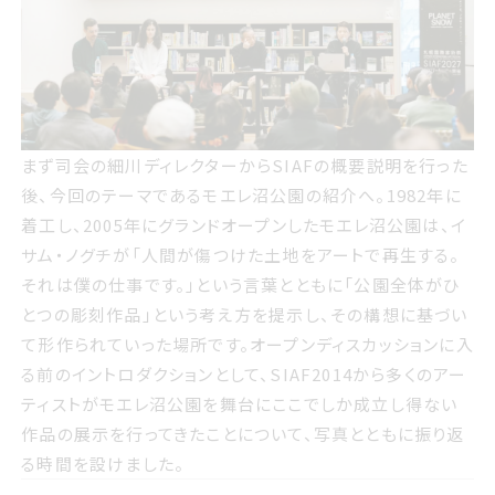
まず司会の細川ディレクターからサイアフの概要説明を行
まず司会の細川ディレクターからSIAFの概要説明を行った
った後 今回のテーマであるモエレ沼公園の紹介へ 1982年
後、今回のテーマであるモエレ沼公園の紹介へ。1982年に
に着工し 2005年にグランドオープンしたモエレ沼公園は イ
着工し、2005年にグランドオープンしたモエレ沼公園は、イ
サムノグチが人間が傷つけた土地をアートで再生する それ
サム・ノグチが「人間が傷つけた土地をアートで再生する。
は僕の仕事です という言葉とともに公園全体がひとつの彫
それは僕の仕事です。」という言葉とともに「公園全体がひ
刻作品という考え方を提示し その構想に基づいて形作られ
とつの彫刻作品」という考え方を提示し、その構想に基づい
ていった場所です オープンディスカッションに入る前のイン
て形作られていった場所です。オープンディスカッションに入
トロダクションとして サイアフ2014から多くのアーティスト
る前のイントロダクションとして、SIAF2014から多くのアー
がモエレ沼公園を舞台にここでしか成立し得ない作品の展
ティストがモエレ沼公園を舞台にここでしか成立し得ない
示を行ってきたことについて 写真とともに振り返る時間を
作品の展示を行ってきたことについて、写真とともに振り返
設けました
る時間を設けました。