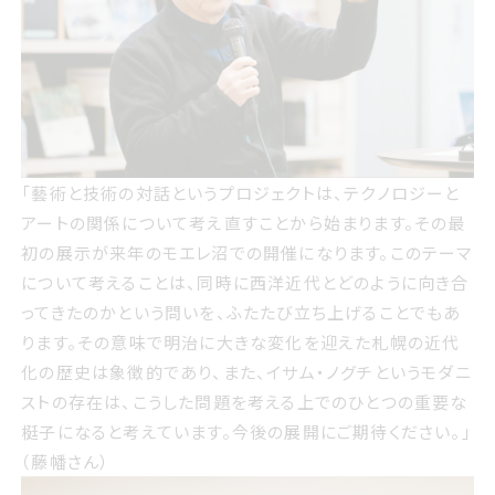
藝術と技術の対話というプロジェクトは テクノロジーとア
「藝術と技術の対話というプロジェクトは、テクノロジーと
ートの関係について考え直すことから始まります その最初
アートの関係について考え直すことから始まります。その最
の展示が来年のモエレ沼での開催になります このテーマに
初の展示が来年のモエレ沼での開催になります。このテーマ
ついて考えることは 同時に西洋近代とどのように向き合っ
について考えることは、同時に西洋近代とどのように向き合
てきたのかという問いを ふたたび立ち上げることでもありま
ってきたのかという問いを、ふたたび立ち上げることでもあ
す その意味で明治に大きな変化を迎えた札幌の近代化の
ります。その意味で明治に大きな変化を迎えた札幌の近代
歴史は象徴的であり また イサムノグチというモダニストの
化の歴史は象徴的であり、また、イサム・ノグチというモダニ
存在は こうした問題を考える上でのひとつの重要な梃子に
ストの存在は、こうした問題を考える上でのひとつの重要な
なると考えています 今後の展開にご期待ください 藤幡さん
梃子になると考えています。今後の展開にご期待ください。」
（藤幡さん）