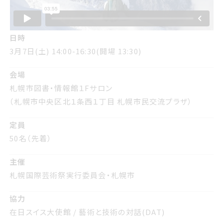
日時
日時
さんがつ7日どようび 14時-16時30分
3月7日(土) 14:00-16:30(開場 13:30)
開場 13時30分
会場
会場
札幌市図書情報館１Fサロン
札幌市図書・情報館１Fサロン
札幌市中央区北１条西１丁目 札幌市民交流プラザ
（札幌市中央区北１条西１丁目 札幌市民交流プラザ）
定員
定員
50名先着
50名（先着）
主催
主催
札幌国際げいじゅつさい実行委員会
札幌国際芸術祭実行委員会・札幌市
札幌市
協力
協力
在日スイス大使館 / 藝術と技術の対話DAT
在日スイス大使館 / 藝術と技術の対話(DAT)