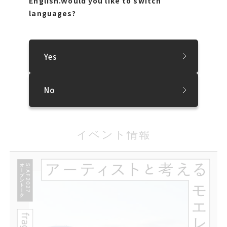
English.
Would you like to switch
おわりに
おわりに
languages?
それぞれに活躍する3組の登壇者でしたが アイデアや考え
それぞれに活躍する3組の登壇者でしたが、アイデアや考え
方に共通する点も多く ディスカッションは大変盛り上がりま
方に共通する点も多く、ディスカッションは大変盛り上がり
した 今回もたくさんの方々にご参加いただき ありがとうご
Yes
ました。今回もたくさんの方々にご参加いただき、ありがとう
ざいました 本トークイベントは 以下よりアーカイブ配信を
ございました。本トークイベントは、以下よりアーカイブ配信
行っています 世界各地で活躍される3組の登壇者がお話さ
を行っています。世界各地で活躍される3組の登壇者がお話
No
れた内容や当日の自由な意見交換の様子が全て収録され
された内容や当日の自由な意見交換の様子が全て収録さ
ていますので ぜひご視聴ください
れていますので、ぜひご視聴ください！
イベント情報
イベント情報