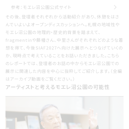
参考：モエレ沼公園公式サイト
その後 登壇者それぞれから活動紹介があり 休憩をはさん
その後、登壇者それぞれから活動紹介があり、休憩をはさ
でいよいよオープンディスカッションへ 札幌の地域性やモエ
んでいよいよオープンディスカッションへ。札幌の地域性や
レ沼公園の地理的歴史的背景を踏まえて fragmentinや
モエレ沼公園の地理的・歴史的背景を踏まえて、
藤幡さん 中里さんがそれぞれどのような着想を得て 今後
fragmentinや藤幡さん、中里さんがそれぞれどのような着
サイアフ2027へ向けた展示へとつなげていくのか 現時点
想を得て、今後SIAF2027へ向けた展示へとつなげていくの
で考えていることをお話いただきました こちらのレポートで
か、現時点で考えていることをお話いただきました。こちら
は 登壇者のお話の中からモエレ沼公園での展示に関連し
のレポートでは、登壇者のお話の中からモエレ沼公園での
た内容を中心に抜粋してご紹介します 全編はアーカイブ動
展示に関連した内容を中心に抜粋してご紹介します。（全編
画をご覧ください
はアーカイブ動画をご覧ください。）
アーティストと考えるモエレ沼公園の可能性
アーティストと考えるモエレ沼公園の可能性