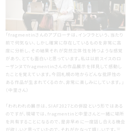
fragmentinさんのアプローチは インフラという 当たり前
「fragmentinさんのアプローチは、インフラという、当たり
で何気ない しかし確実に存在しているものを非常に高度に
前で何気ない、しかし確実に存在しているものを非常に高
分析し その結果それが突然立体性を持つような感覚があ
度に分析し、その結果それが突然立体性を持つような感覚
り とても面白いと思っています 私は以前スイスのローザン
があり、とても面白いと思っています。私は以前スイスのロ
ヌでfragmentinさんの作品展示を拝見して感動したこと
ーザンヌでfragmentinさんの作品展示を拝見して感動し
を覚えています 今回札幌の地からどんな批評性のある作
たことを覚えています。今回札幌の地からどんな批評性の
品が生まれてくるのか 非常に楽しみにしています 中里さん
ある作品が生まれてくるのか、非常に楽しみにしています。」
（中里さん）
「われわれの展示は、SIAF2027との併設という形ではある
われわれの展示は サイアフ2027との併設という形ではある
のですが、現場では、fragmentinと中里さんと一緒に場所
のですが 現場では fragmentinと中里さんと一緒に場所
を共有することになるので、是非早めに一度話し合える機会
を共有することになるので 是非早めに一度話し合える機会
が欲しいと思っていたので、それがかなって嬉しいです。三