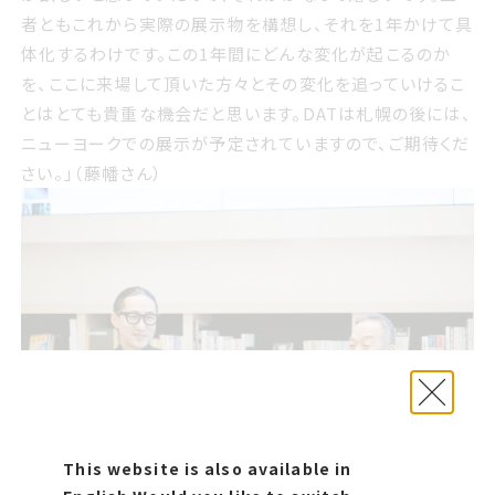
が欲しいと思っていたので それがかなって嬉しいです 三者
者ともこれから実際の展示物を構想し、それを1年かけて具
ともこれから実際の展示物を構想し それを1年かけて具体
体化するわけです。この1年間にどんな変化が起こるのか
化するわけです この1年間にどんな変化が起こるのかを こ
を、ここに来場して頂いた方々とその変化を追っていけるこ
こに来場して頂いた方々とその変化を追っていけることはと
とはとても貴重な機会だと思います。DATは札幌の後には、
ても貴重な機会だと思います DATは札幌の後には ニュー
ニューヨークでの展示が予定されていますので、ご期待くだ
ヨークでの展示が予定されていますので ご期待ください 藤
さい。」（藤幡さん）
幡さん
This website is also available in