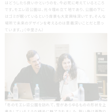
ら良いかというのを 今必死に考えているところです モエレ
はどうしたら良いかというのを、今必死に考えているところ
沼公園は 元々埋め立て地であり 公園の下にはゴミが眠っ
です。モエレ沼公園は、元々埋め立て地であり、公園の下に
ているという背景も大変興味深いです そんな場所で未来の
はゴミが眠っているという背景も大変興味深いです。そんな
デザインを考えるのは意義深いことだと思っています 中里
場所で未来のデザインを考えるのは意義深いことだと思っ
さん
ています。」（中里さん）
冬のモエレ沼公園を訪れて 雪があらゆるものの形状を上書
「冬のモエレ沼公園を訪れて、雪があらゆるものの形状を上
きしているような様子に魅了されました 鋭い角は面取りさ
書きしているような様子に魅了されました。鋭い角は面取り