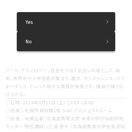
アートによる新しい表現やその可能性が教育活動や社会に
どう生かされていくのかについてお話しいただきます。
Yes
後半には前半のトークを踏まえて、札幌における教育現場
や社会の目指す未来について参加者のみなさんと一緒に考
え、その可能性を探ります。
No
※アルスエレクトロニカ・フェスティバル…1979年に電子音
楽の祭典として始まった世界的なメディア・アートの祭典。
アート、テクノロジー、社会をつなぐ出会いの場として、毎
年、世界中から参加者が集まり、展示、カンファレンス、パフ
ォーマンス、といった様々な実践が発表され、議論が繰り広
げられる。
○日時：2024年9月21日（土） 14:00-16:00
○会場｜札幌市資料館2階 SIAFプロジェクトルーム
○店長｜佐藤正範（北海道教育大学 未来の学び協創研究
センター 特任講師）/三浦 啓子 （北海道教育大学岩見沢校