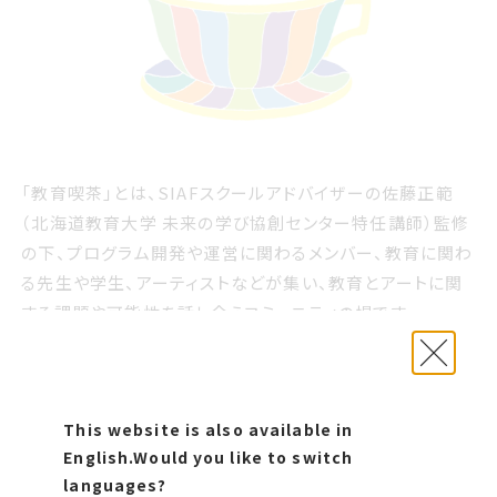
「教育喫茶」とは、SIAFスクールアドバイザーの佐藤正範
（北海道教育大学 未来の学び協創センター特任講師）監修
の下、プログラム開発や運営に関わるメンバー、教育に関わ
る先生や学生、アーティストなどが集い、教育とアートに関
する課題や可能性を話し合うコミュニティの場です。
令和6年度3回目となる教育喫茶では、北海道教育大学岩
見沢校 准教授の三浦啓子氏と北海道教育大学 未来の学
び協創研究センター特任講師の佐藤正範氏を店長（講師）
This website is also available in
にお迎えし、オーストリア・リンツ市で毎年開催されている
English.
Would you like to switch
世界的なメディア・アートの祭典「
アルスエレクトロニカ・フ
languages?
ェスティバル2024
」の視察報告を中心に、テクノロジーと