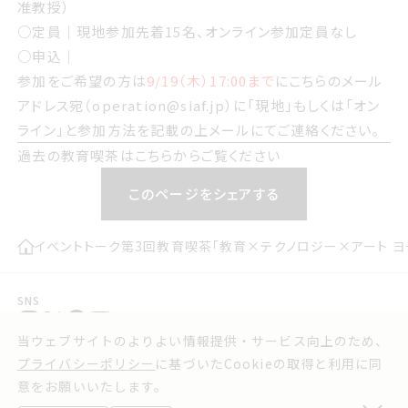
准教授）
○定員｜現地参加先着15名、オンライン参加定員なし
○申込｜
参加をご希望の方は
9/19（木）17:00まで
にこちらのメール
アドレス宛（operation@siaf.jp）に「現地」もしくは「オン
ライン」と参加方法を記載の上メールにてご連絡ください。
過去の教育喫茶は
こちら
からご覧ください
このページをシェアする
イベント
トーク
第3回教育喫茶「教育×テクノロジー×アート ヨ
SNS
当ウェブサイトのよりよい情報提供・サービス向上のため、
プレスリリース
お問い合わせ
プライバシーポリシー
に基づいたCookieの取得と利用に同
実行委員会よりお知らせ
利用規約
意をお願いいたします。
ウェブアクセシビリティ方針