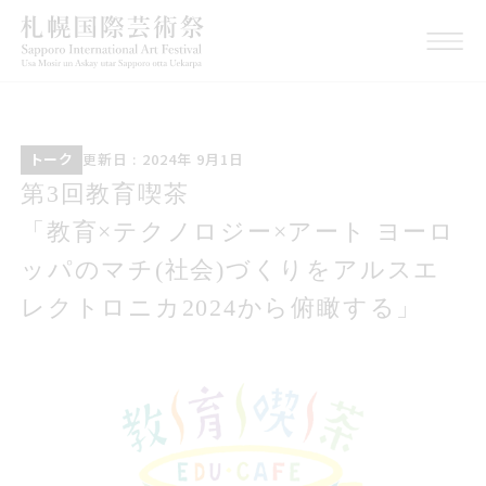
トーク
こうしんび 2024年 くが
トーク
更新日 : 2024年 9月1日
つ1日
第3回教育喫茶<br>教育テクノロジー
第3回教育喫茶
アート ヨーロッパのマチ社会づくり
「教育×テクノロジー×アート ヨーロ
をアルスエレクトロニカ2024から俯
ッパのマチ(社会)づくりをアルスエ
瞰する
レクトロニカ2024から俯瞰する」