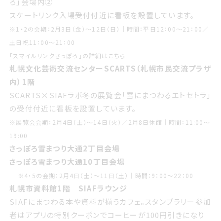
ろ」会場内②
スケートリンク入場受付付近に看板を設置しています。
※1・2の会期：2月3日（金）〜12日（日）｜時間：平日12：00〜21：00／
土日祝11：00〜21：00
「スマイルリンクさっぽろ」の詳細は
こちら
札幌文化芸術交流センターSCARTS（札幌市民交流プラザ
内）1階
SCARTS×SIAFラボ冬の展覧会「雪にまつわるエトセトラ」
の受付付近に看板を設置しています。
※展覧会会期：2月4日（土）〜14日（火）／2月8日休館｜時間：11:00〜
19:00
さっぽろ雪まつり大通2丁目会場
さっぽろ雪まつり大通10丁目会場
※4・5の会期：2月4日（土）〜11日（土）｜時間：9：00〜22：00
札幌市資料館1階
SIAFラウンジ
SIAFにまつわる本や資料が揃うカフェ。スタンプラリー参加
者はアプリの特別クーポンでコーヒーが100円引きになり