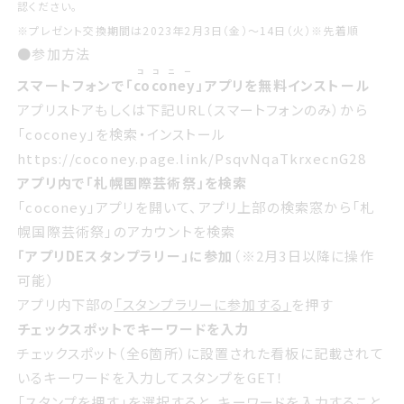
認ください。
※プレゼント交換期間は2023年2月3日（金）〜14日（火）※先着順
●参加方法
ココニー
スマートフォンで「
coconey
」アプリを無料インストール
アプリストアもしくは下記URL（スマートフォンのみ）から
「coconey」を検索・インストール
https://coconey.page.link/PsqvNqaTkrxecnG28
アプリ内で「札幌国際芸術祭」を検索
「coconey」アプリを開いて、アプリ上部の検索窓から「札
幌国際芸術祭」のアカウントを検索
「アプリDEスタンプラリー」に参加
（※2月3日以降に操作
可能）
アプリ内下部の
「スタンプラリーに参加する」
を押す
チェックスポットでキーワードを入力
チェックスポット（全6箇所）に設置された看板に記載されて
いるキーワードを入力してスタンプをGET！
「スタンプを押す」
を選択すると、キーワードを入力すること