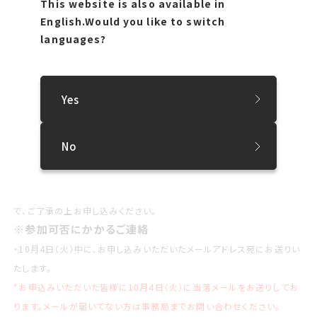
This website is also available in
*受付は終了しました
English.
Would you like to switch
※ご不明な点などがありましたら、下記までお問い合わせ
languages?
下さい
[問い合わせ]札幌国際芸術祭実行委員会事務局
電話:011−211−2314（平日午前8時45分から午後5時15分
Yes
まで）
FAX:011-218-5154 / Mail:event@siaf.jp
No
※注意事項
・当日は内部記録用として撮影等を行う予定です。撮影した写真等は札
幌国際芸術祭の記録物やウェブサイト等で公開する場合がございますの
で、ご了承の上お申し込みください。
※参加可否にかかるご連絡
・10月4日（火）中に、お申し込みいただいたメールアドレス宛にお送りい
たします。
*お申込みいただいた皆様に10月4日（火）に当落メールをお送りしてお
ります。メールが届いてない方は事務局までお問い合わせください。