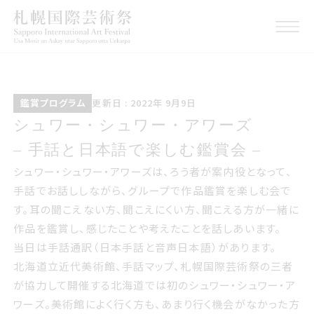
鑑賞プログラム
こうしんび 2022年 くが
鑑賞プログラム
更新日 : 2022年 9月9日
つ9日
シュワーシュワーアワーズ <br> 手話
シュワー・シュワー・アワーズ
と日本語で楽しむ鑑賞会
– 手話と日本語で楽しむ鑑賞会 –
シュワー・シュワー・アワーズは、ろう者が案内役となって、
手話でお話ししながら、グループで作品鑑賞を楽しむ会で
す。耳の聞こえない方、聞こえにくい方、聞こえる方が一緒に
作品を鑑賞し、感じたことや考えたことを話しあいます。
当日は手話通訳（日本手話と音声日本語）があります。
北海道立近代美術館、手話マップ、札幌国際芸術祭の三者
が協力して開催する北海道では初のシュワー・シュワー・ア
ワーズ。美術館によく行く方も、あまり行く機会がなかった方