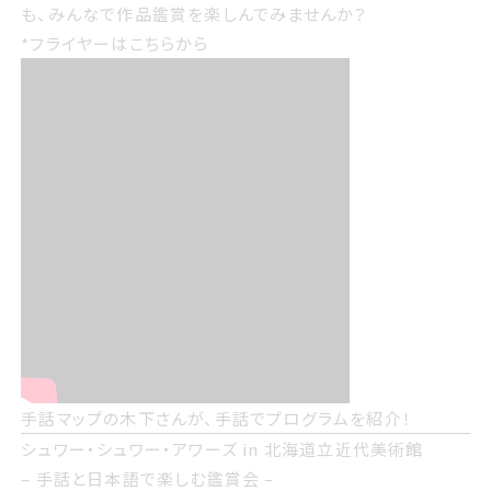
も、みんなで作品鑑賞を楽しんでみませんか？
*フライヤーは
こちら
から
手話マップの木下さんが、手話でプログラムを紹介！
シュワー・シュワー・アワーズ in 北海道立近代美術館
– 手話と日本語で楽しむ鑑賞会 –