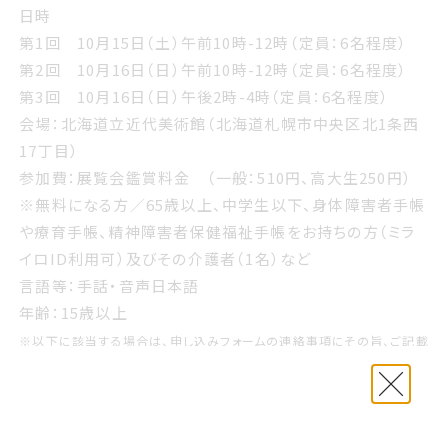
日時
第1回 10月15日（土）午前10時-12時（定員：6名程度）
第2回 10月16日（日）午前10時-12時（定員：6名程度）
第3回 10月16日（日）午後2時-4時（定員：6名程度）
会場：北海道立近代美術館（北海道札幌市中央区北1条西
17丁目）
参加費：展覧会鑑賞料金 （一般：510円、高大生250円）
※無料になる方／65歳以上、中学生以下、身体障害者手帳
や療育手帳、精神障害者保健福祉手帳をお持ちの方（ミラ
イロID利用可）及びその介護者（1名）など
言語等：手話・音声日本語
年齢：15歳以上
※以下に該当する場合は、申し込みフォームの連絡事項にその旨、ご記載
ください。事務局よりご連絡させていただきます。
最寄り駅からの送迎など、移動にサポートが必要な場合 / 付き添いの方
が同伴される場合
※
参加申込締切：2022年9月30日(金)午後3時