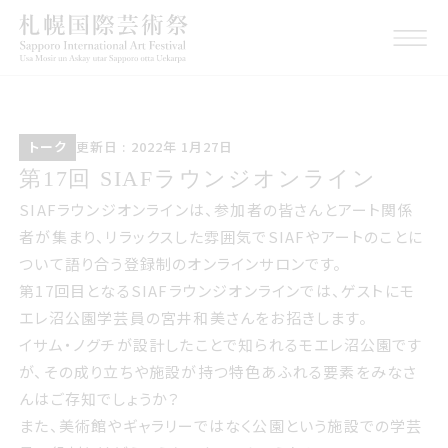
トーク
こうしんび 2022年 いちが
トーク
更新日 : 2022年 1月27日
つ27日
第17回 サイアフラウンジオンライン
第17回 SIAFラウンジオンライン
SIAFラウンジオンラインは、参加者の皆さんとアート関係
者が集まり、リラックスした雰囲気でSIAFやアートのことに
ついて語り合う登録制のオンラインサロンです。
第17回目となるSIAFラウンジオンラインでは、ゲストにモ
エレ沼公園学芸員の宮井和美さんをお招きします。
イサム・ノグチが設計したことで知られるモエレ沼公園です
が、その成り立ちや施設が持つ特色あふれる要素をみなさ
んはご存知でしょうか？
また、美術館やギャラリーではなく公園という施設での学芸