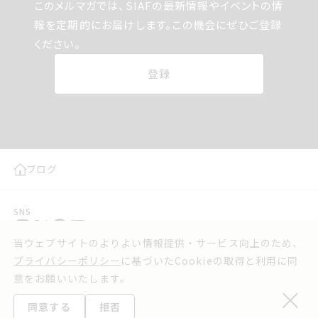
このメルマガでは サイアフの最新情報やイベントの
このメルマガでは、SIAFの最新情報やイベントの情
情報を定期的にお届けします この機会にぜひご登
報を定期的にお届けします。この機会にぜひご登録
録ください
ください。
登録
ブログ
SNS
当ウェブサイトのよりよい情報提供・サービス向上のため、
プレスリリース
お問い合わせ
プライバシーポリシー
に基づいたCookieの取得と利用に同
実行委員会よりお知らせ
利用規約
意をお願いいたします。
ウェブアクセシビリティ方針
プライバシーポリシー
同意する
拒否
©2025 Sapporo International Art Festival.