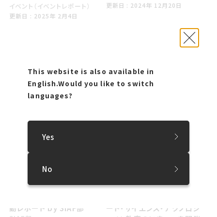
こうしんび 2024年 1にがつ20日
更新日 : 2024年 12月20日
イベント（イベントレポート）
こうしんび 2025年 にがつ4日
更新日 : 2025年 2月4日
レポート掲載
レポート掲載
令和6年度第3回「教育喫
令和6年度SIAFスクール出
茶」を実施しました！
前授業がスタートしました！
イベント（イベントレポート）
イベント（イベントレポート）
こうしんび 2024年 じゅうがつ21日
こうしんび 2024年 じゅうがつ7日
更新日 : 2024年 10月21日
更新日 : 2024年 10月7日
This website is also available in
SIAFラウンジ、夏の新メニュ
レポート掲載
English.
Would you like to switch
ーが登場！
令和６年度第２回「教育喫
languages?
ラウンジ
茶」を開催しました！
こうしんび 2024年 しちがつ18日
更新日 : 2024年 7月18日
イベント（イベントレポート）
こうしんび 2024年 くがつ17日
更新日 : 2024年 9月17日
レポート掲載
レポート掲載
Yes
令和６年度第１回「教育喫
SIAF2024会期中も大活躍！
茶」を実施しました！
SIAF部で振り返りを行いま
イベント（イベントレポート）
した。
No
こうしんび 2024年 ごがつ29日
更新日 : 2024年 5月29日
SIAF部
こうしんび 2024年 しがつ2日
更新日 : 2024年 4月2日
「ふむふむトーク」初挑戦！活
「教育喫茶はじめます 〜 ア
動レポート by SIAF部
ート・サイエンス・テクノロジ