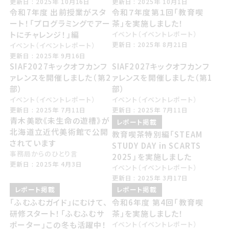
こうしんび 2025年 じゅうがつ16日
こうしんび 2025年 じゅうがつ1日
更新日 : 2025年 10月16日
更新日 : 2025年 10月1日
令和7年度 出前授業がスタ
令和７年度第１回「教育喫
ート！「プログラミングでアー
茶」を実施しました！
トにチャレンジ！」編
イベント（イベントレポート）
こうしんび 2025年 はちがつ21日
更新日 : 2025年 8月21日
イベント（イベントレポート）
こうしんび 2025年 くがつ16日
更新日 : 2025年 9月16日
SIAF2027キックオフカンフ
SIAF2027キックオフカンフ
ァレンスを開催しました（第2
ァレンスを開催しました（第1
部）
部）
イベント（イベントレポート）
イベント（イベントレポート）
こうしんび 2025年 しちがつ11日
こうしんび 2025年 しちがつ11日
更新日 : 2025年 7月11日
更新日 : 2025年 7月11日
青木美歌《未生命の遊槽》が
レポート掲載
北海道立近代美術館で公開
教育喫茶特別編「STEAM
されています
STUDY DAY in SCARTS
事務局からのひとり言
2025」を実施しました
こうしんび 2025年 しがつ3日
更新日 : 2025年 4月3日
イベント（イベントレポート）
こうしんび 2025年 さんがつ17日
更新日 : 2025年 3月17日
レポート掲載
レポート掲載
「ふむふむガイド」にむけて、
令和6年度 第4回「教育喫
研修スタート！「ふむふむサ
茶」を実施しました！
ポーター」この冬も活躍中！
イベント（イベントレポート）