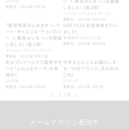
SIAF部
ー × 教育のいま 〜」を開催
こうしんび 2023年 しがつ7日
更新日 : 2023年 4月7日
しました！（第２部）
イベント（イベントレポート）
こうしんび 2023年 さんがつ27日
更新日 : 2023年 3月27日
「教育喫茶はじめます 〜 ア
SIAF2024 記者発表を行い
ート・サイエンス・テクノロジ
ました！
ー × 教育のいま 〜」を開催
事務局からのひとり言
こうしんび 2023年 にがつ28日
更新日 : 2023年 2月28日
しました！（第１部）
イベント（イベントレポート）
こうしんび 2023年 さんがつ27日
更新日 : 2023年 3月27日
冬のプレイベントで鑑賞サポ
今年もどんどんお届けしま
ート「ふむふむトーク」を実
す！ SIAFラウンジ、冬のあれ
施中！
これ！
SIAF部
ラウンジ
こうしんび 2023年 にがつ8日
こうしんび 2023年 にがつ3日
更新日 : 2023年 2月8日
更新日 : 2023年 2月3日
1 / 5
メールマガジンはいしんちゅう
メールマガジン配信中