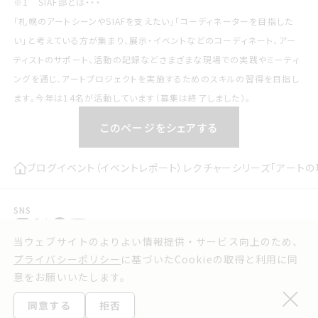
※1 SIAF部とは・・・
「札幌のアートシーンやSIAFを支えたい」「コーディネーターを目指した
い」と考えている方が集まり、展示・イベントなどのコーディネート、アー
ティストのサポート、活動の記録などさまざまな現場での実践やミーティ
ングを通じ、アートプロジェクトを実施するためのスキルの習得を目指し
ます。今年は14名が活動しています（募集は終了しました）。
このページをシェアする
ブログ
イベント（イベントレポート）
レクチャーシリーズ「アートの
SNS
当ウェブサイトのよりよい情報提供・サービス向上のため、
プレスリリース
お問い合わせ
プライバシーポリシー
に基づいたCookieの取得と利用に同
実行委員会よりお知らせ
利用規約
意をお願いいたします。
ウェブアクセシビリティ方針
プライバシーポリシー
同意する
拒否
©2025 Sapporo International Art Festival.