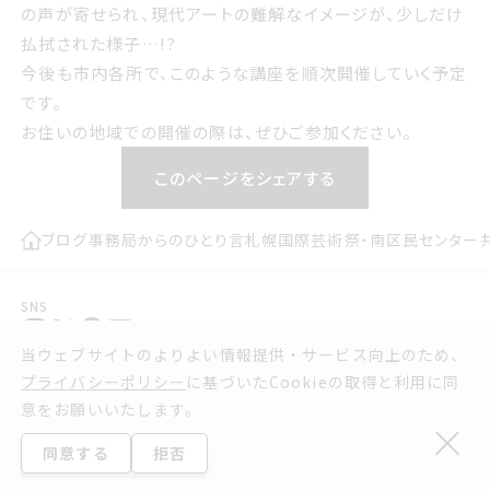
の声が寄せられ、現代アートの難解なイメージが、少しだけ
払拭された様子…!?
今後も市内各所で、このような講座を順次開催していく予定
です。
お住いの地域での開催の際は、ぜひご参加ください。
このページをシェアする
ブログ
事務局からのひとり言
札幌国際芸術祭・南区民センター
SNS
プレスリリース
お問い合わせ
当ウェブサイトのよりよい情報提供・サービス向上のため、
実行委員会よりお知らせ
利用規約
プライバシーポリシー
に基づいたCookieの取得と利用に同
ウェブアクセシビリティ方針
意をお願いいたします。
プライバシーポリシー
同意する
拒否
©2025 Sapporo International Art Festival.