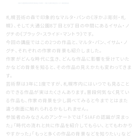
札幌芸術の森で印象的な
マルタ・パンの《浮かぶ彫刻・札
幌》
、そして大通公園8丁目と9丁目の中間にある
イサム・ノ
グチの《ブラック・スライド・マントラ》
です。
今回の講座ではこの2つの作品と、マルタ・パン、イサム・ノ
グチ、それぞれの作家の背景も紹介しました。
作家がどんな時代に生き、どんな作品に影響を受けていた
かなどの背景を知ると、その作品の見えかたも変わってきま
す。
芸術祭は3年に1度ですが、札幌市内にはいつでも見ること
のできる作品が実はたくさんあります。普段何気なく見てい
る作品も、作家の背景を少し調べてみると今までとはまた
違う側面に触れられるかもしれません。
参加者のみなさんのアンケートでは「SIAFの認識が深まっ
た」「時代の流れと共に作品を紹介してもらい、とてもわかり
やすかった」「もっと多くの作品の背景などを知りたい」など