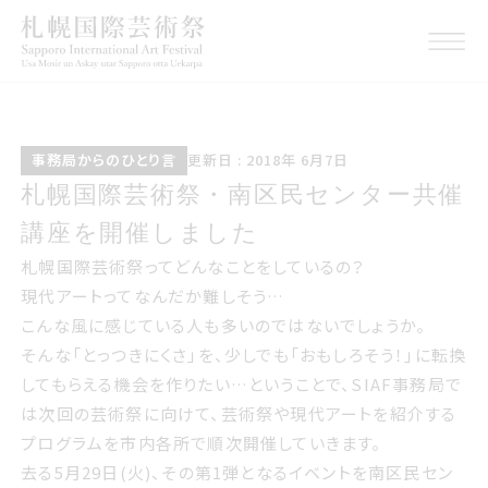
事務局からのひとりごと
こうしんび 2018年 ろく
事務局からのひとり言
更新日 : 2018年 6月7日
がつ7日
札幌国際げいじゅつさい南区民セン
札幌国際芸術祭・南区民センター共催
ター共催講座を開催しました
講座を開催しました
札幌国際芸術祭ってどんなことをしているの？
現代アートってなんだか難しそう…
こんな風に感じている人も多いのではないでしょうか。
そんな「とっつきにくさ」を、少しでも「おもしろそう！」に転換
してもらえる機会を作りたい…ということで、SIAF事務局で
は次回の芸術祭に向けて、芸術祭や現代アートを紹介する
プログラムを市内各所で順次開催していきます。
去る5月29日(火)、その第1弾となるイベントを南区民セン