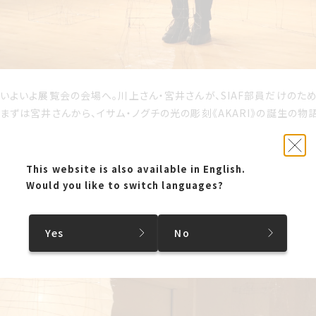
いよいよ展覧会の会場へ。川上さん・宮井さんが、SIAF部員だけのた
まずは宮井さんから、イサム・ノグチの光の彫刻《AKARI》の誕生の
メージもある中で、安価なプロダクトとして誰でも手に入れることができ
めたことは、ノグチにとって、とても大きな意味があったそうです。
そして川上さんからは、展示作品《Zero Gravity》のお話。この
This website is also available in English.
材を選んだ理由や、素材ゆえの制作過程の難しさを伺いました。さらに
Would you like to switch languages?
ける《AKARI》との関係性など、たっぷりとお話をしてくださいました。
Yes
No