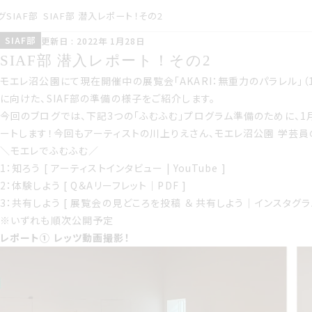
グ
SIAF部
SIAF部 潜入レポート！その2
サイアフ
こうしんび 2022年 いちが
SIAF部
更新日 : 2022年 1月28日
つ28日
部
サイアフ部 潜入レポートその2
SIAF部 潜入レポート！その2
モエレ沼公園にて現在開催中の展覧会「
AKARI：無重力のパラレル
」
に向けた、SIAF部の準備の様子をご紹介します。
今回のブログでは、下記3つの「ふむふむ」プログラム準備のために、1月
ートします！今回もアーティストの川上りえさん、モエレ沼公園 学芸
＼
モエレでふむふむ
／
1：知ろう [ アーティストインタビュー | YouTube ]
2：体験しよう [ Q＆Aリーフレット｜PDF ]
3：共有しよう [ 展覧会の見どころを投稿 ＆ 共有しよう｜インスタグラム
※いずれも順次公開予定
レポート① レッツ動画撮影！