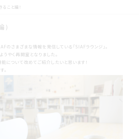
きること編！
br>サイアフラウンジでできること編
編）
AFのさまざまな情報を発信している「SIAFラウンジ」。
ようやく再開室となりました。
機能について改めてご紹介したいと思います！
す。