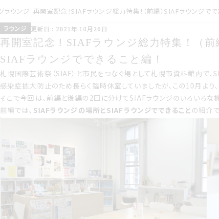
グ
ラウンジ
再開室記念！SIAFラウンジ総力特集！（前編）SIAFラウンジでで
ラウンジ
こうしんび 2021年 じゅうが
ラウンジ
更新日 : 2021年 10月26日
つ26日
再開室記念サイアフラウンジ総力特集前編<
再開室記念！SIAFラウンジ総力特集！（前
SIAFラウンジでできること編！
札幌国際芸術祭（SIAF）と市民をつなぐ場として札幌市資料館内で、SI
感染症拡大防止のため長らく臨時休室していましたが、この10月より、
そこで今回は、前編と後編の2回に分けてSIAFラウンジのいろいろな
前編では、
SIAFラウンジの場所とSIAFラウンジでできること
の紹介で