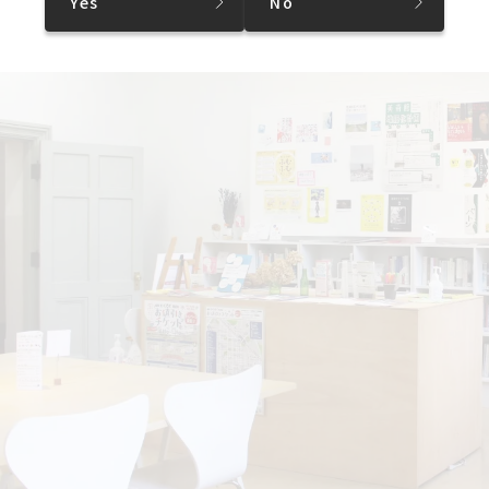
Yes
No