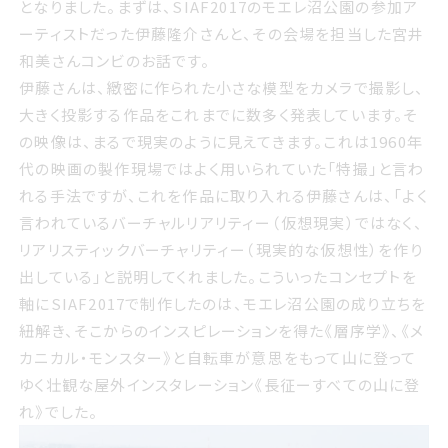
となりました。
まずは、SIAF2017のモエレ沼公園の参加ア
ーティストだった伊藤隆介さんと、その会場を担当した宮井
和美さんコンビのお話です。
伊藤さんは、緻密に作られた小さな模型をカメラで撮影し、
大きく投影する作品をこれまでに数多く発表しています。そ
の映像は、まるで現実のように見えてきます。これは1960年
代の映画の製作現場ではよく用いられていた「特撮」と言わ
れる手法ですが、これを作品に取り入れる伊藤さんは、「よく
言われているバーチャルリアリティー（仮想現実）ではなく、
リアリスティックバーチャリティー（現実的な仮想性）を作り
出している」と説明してくれました。こういったコンセプトを
軸にSIAF2017で制作したのは、モエレ沼公園の成り立ちを
紐解き、そこからのインスピレーションを得た《層序学》、《メ
カニカル・モンスター》と自転車が意思をもって山に登って
ゆく壮観な屋外インスタレーション《長征ーすべての山に登
れ》でした。