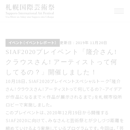
イベントイベントレポート
こうしんび 2019年 1いちが
イベント（イベントレポート）
更新日 : 2019年 11月20日
つ20日
サイアフ2020プレイベント隆介さん
SIAF2020プレイベント「隆介さん!
クラウスさん アーティストって何し
クラウスさん! アーティストって何
てるの開催しました
してるの？」開催しました！
10月18日、SIAF2020プレイベント
スペシャルトーク「
隆介
さん！クラウスさん！アーティストって何してるの？~アイデア
が作品になるまで×作品が展示されるまで
」
を札幌市役所
ロビーで実施しました。
このプレイベントは、2020年12月19日から開催する
SIAF2020に向けて、みなさんと芸術祭とが少しづづ距離を
縮めていけるよう実施しているプログラムです。今回は、「芸