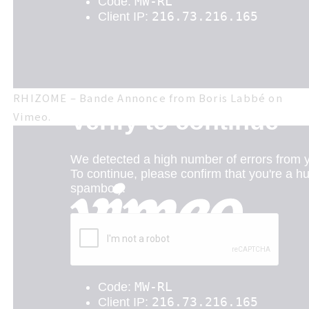
RHIZOME – Bande Annonce
from
Boris Labbé
on
Vimeo
.