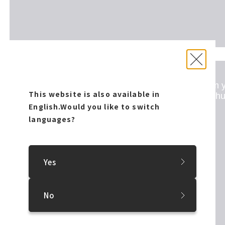
ANY ROAD – Trailer
from
Boris Labbé
on
Vimeo
.
This website is also available in
English.
Would you like to switch
languages?
Yes
No