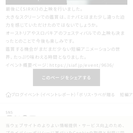
最後に《SIRKI》の上映を行いました。
大きなスクリーンでの鑑賞は、ミナパとはまた少し違った迫
力を感じていただけたのではないでしょうか。
オーストリアやスロバキアのフェスティバルでの上映も決ま
ったとのことで今後も楽しみです。
鑑賞する機会がまだまだ少ない短編アニメーションの世
界、たっぷり味わえる時間となりました。
イベント概要ページ：
https://siaf.jp/event/9636/
このページをシェアする
ブログ
イベント（イベントレポート）
「ボリス・ラベが贈る 短編ア
SNS
当ウェブサイトのよりよい情報提供・サービス向上のため、
プレスリリース
お問い合わせ
プライバシーポリシー
に基づいたCookieの取得と利用に同
実行委員会よりお知らせ
利用規約