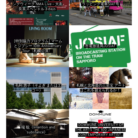
ングウィーク NMA Live－大友
ラッピング電車SIAF号
良英スペシャル３days
[特別協力プログラム] マーム
とジプシー 10th Anniversary
市電放送局JOSIAF
Tour〈札幌公演〉
毛利 悠子《そよぎ またはエ
札幌と北海道の三至宝 アート
コー》
はこれを超えられるか！
DOMMUNE UNIVERSITY OF
端 聡《Intention and
THE ARTS THE 100 JAPANESE
substance》
CONTEMPORARY ARTISTS