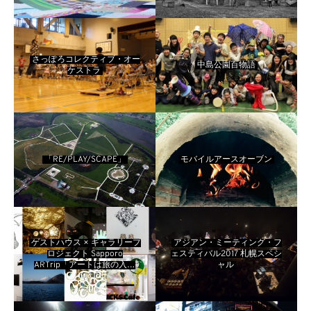
ないところから」～start from
here
さっぽろコレクティブ・オー
中島公園百物語
ケストラ
「RE/PLAY/SCAPE」
モバイルアースオーブン
ゲストハウス × ギャラリープ
アジアン・ミーティング・フ
ロジェクト Sapporo
ェスティバル2017 札幌スペシ
ARTrip「アートは旅の入り
ャル
口」