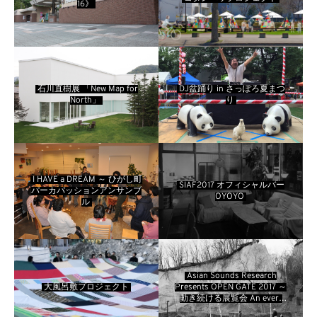
16》
石川直樹展 「New Map for
DJ盆踊り in さっぽろ夏まつ
North」
り
I HAVE a DREAM ～ ひがし町
SIAF2017 オフィシャルバー
パーカパッションアンサンブ
OYOYO
ル
Asian Sounds Research
大風呂敷プロジェクト
Presents OPEN GATE 2017 ～
動き続ける展覧会 An ever-
changing exhibition 「何も