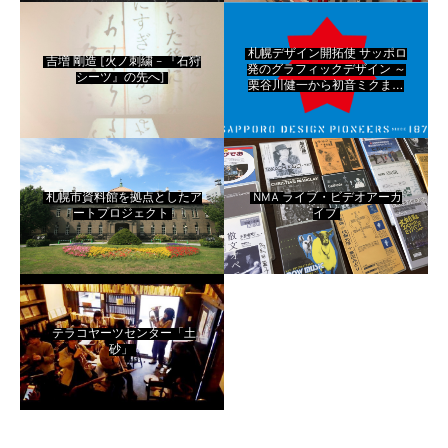
札幌デザイン開拓使 サッポロ
吉増 剛造 [火ノ刺繍 – 『石狩
発のグラフィックデザイン ～
シーツ』の先へ]
栗谷川健一から初音ミクまで
～
札幌市資料館を拠点としたア
NMA ライブ・ビデオアーカ
ートプロジェクト
イブ
テラコヤーツセンター「土
砂」