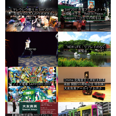
マレウレウ祭り in SIAF2017
SIAF2017 市電プロジェクト×
～目指せ100万人のウポポ大合
指輪ホテル「Rest In Peace,
唱～
Sapporo～ひかりの街をはし
る星屑～」
「NEW LIFE：リプレイのない
raprap
展覧会」
[mima 北海道立三岸好太郎美
ノイズ電車 SAPPORO 2017
術館 開館50周年記念 特別展]
大友良英アーカイブ お月さま
まで飛んでいく音 ＋ 三岸好太
郎ワークス 飛ビ出ス事ハ自由
ダ
札幌国際芸術祭2017クロージ