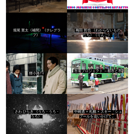
season 5（略称：DOMMUNE
SAPPORO!）
堀尾 寛太《補間》《テレグラ
梅田 哲也 《わからないもの
フ》
たち》《りんご》
市電プロジェクト ～都市と市
狸小路TV
電～
さわ ひらき 《うろ・うろ・
中崎透 × 札幌 × スキー「シュ
うろ》
プールを追いかけて」