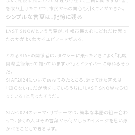
また、札幌市民にとって身近な存在で、全員に関係する「雪」
を取り上げたことで、市民からの関心も引くことができた。
シンプルな言葉は 記憶に残る
シンプルな言葉は、記憶に残る
ありがたいことにアーティストにも好評で 特に新作の出展
を依頼されたアーティストたちには 大きな道標になったよう
LAST SNOWという言葉が 札幌市民の心にどれだけ残っ
LAST SNOWという言葉が、札幌市民の心にどれだけ残っ
だ
たのかがよくわかるエピソードがある
たのかがよくわかるエピソードがある。
とあるSIAFの関係者は、タクシーに乗ったときによく「札幌
国際芸術祭って知っていますか?」とドライバーに尋ねるそう
また 札幌市民にとって身近な存在で 全員に関係する雪を
とあるサイアフの関係者は タクシーに乗ったときによく札幌
だ。
取り上げたことで 市民からの関心も引くことができた
国際げいじゅつさいって知っていますかとドライバーに尋ね
SIAF2024について訪ねてみたところ、返ってきた答えは
るそうだ
「知らない」。だが話をしているうちに「LAST SNOWなら知
っている」と言ったそうだ。
サイアフ2024について訪ねてみたところ 返ってきた答えは
知らない だが話をしているうちにLAST SNOWなら知って
SIAF2024のテーマ・サブテーマは、簡単な単語の組み合わ
いると言ったそうだ
せで、多くの人はその言葉から何かしらのイメージを思い浮
かべることもできるはず。