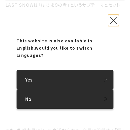
LAST SNOWははじまりの雪というサブテーマとセットだ
LAST SNOWは「はじまりの雪」というサブテーマとセット
だ。
それぞれの開催における注力点を抽象化した言葉がテーマ
になってきた
この二つのキーワードは、小川ディレクターいわく「オープン
この二つのキーワードは 小川ディレクターいわくオープンコ
コールになった」という。
そしてサイアフ2024には 過去3回のテーマを包括したよう
This website is also available in
ールになったという
気候変動、紛争、パンデミック......。社会の変化によって、私
な言葉にたどり着く それがLAST SNOWだった
English.
Would you like to switch
たちの生活が大きく変わってしまうという危機感を提示しつ
languages?
気候変動 紛争 パンデミック...... 社会の変化によって 私たち
つも、だからこそ何かを始めることを促す。
の生活が大きく変わってしまうという危機感を提示しつつも
だからこそ何かを始めることを促す
この組み合わせはさまざまな人のクリエイティビティを刺激
Yes
し、積極的な参加と行動を引き出したというわけだ。
ありがたいことにアーティストにも好評で、特に新作の出展
No
この組み合わせはさまざまな人のクリエイティビティを刺激
を依頼されたアーティストたちには、大きな道標になったよ
し 積極的な参加と行動を引き出したというわけだ
うだ。