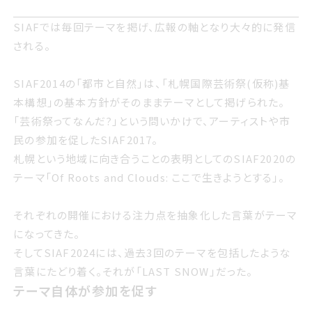
サイアフでは毎回テーマを掲げ 広報の軸となり大々的に発
SIAFでは毎回テーマを掲げ、広報の軸となり大々的に発信
信される
される。
SIAF2014の「都市と自然」は、「札幌国際芸術祭(仮称)基
本構想」の基本方針がそのままテーマとして掲げられた。
サイアフ2014の都市と自然は 札幌国際げいじゅつさい仮
「芸術祭ってなんだ?」という問いかけで、アーティストや市
称基本構想の基本方針がそのままテーマとして掲げられた
民の参加を促したSIAF2017。
札幌という地域に向き合うことの表明としてのSIAF2020の
げいじゅつさいってなんだという問いかけで アーティストや
テーマ「Of Roots and Clouds: ここで生きようとする」。
市民の参加を促したサイアフ2017
それぞれの開催における注力点を抽象化した言葉がテーマ
札幌という地域に向き合うことの表明としてのサイアフ
になってきた。
2020のテーマOf Roots and Clouds ここで生きようとす
そしてSIAF2024には、過去3回のテーマを包括したような
る
言葉にたどり着く。それが「LAST SNOW」だった。
テーマ自体が参加を促す
テーマ自体が参加を促す