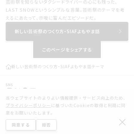
芸術祭を知らないタクシードライバーの心にも残った、
LAST SNOWというシンプルな言葉。芸術祭のテーマを考
サイアフ2024のテーマサブテーマは 簡単な単語の組み合
えるにあたって、示唆に富んだエピソードだ。
わせで 多くの人はその言葉から何かしらのイメージを思い
新しい芸術祭のつくり方・SIAFよもやま話
浮かべることもできるはず
このページをシェアする
げいじゅつさいを知らないタクシードライバーの心にも残っ
た LAST SNOWというシンプルな言葉 げいじゅつさいのテ
ーマを考えるにあたって 示唆に富んだエピソードだ
新しい芸術祭のつくり方・SIAFよもやま話
テーマ
SNS
プレスリリース
お問い合わせ
当ウェブサイトのよりよい情報提供・サービス向上のため、
実行委員会よりお知らせ
利用規約
プライバシーポリシー
に基づいたCookieの取得と利用に同
ウェブアクセシビリティ方針
意をお願いいたします。
プライバシーポリシー
同意する
拒否
©2025 Sapporo International Art Festival.