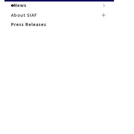
News
News
About サイアフ
About SIAF
Press Releases
Press Releases